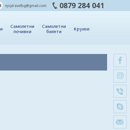
0879 284 041
njoytravelbg@gmail.com
Самолетни
Самолетни
ии
Круизи
почивки
билети