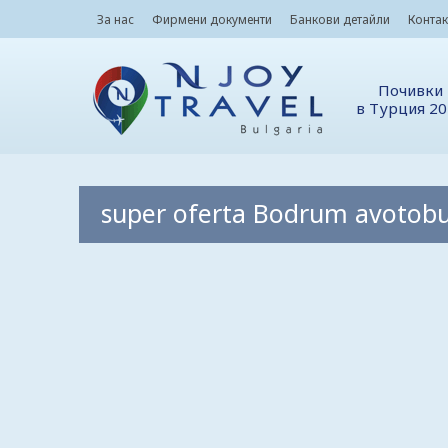
За нас
Фирмени документи
Банкови детайли
Контак
Почивки
в Турция 2
super oferta Bodrum avotob