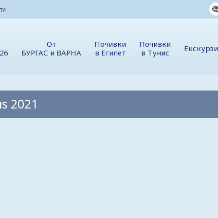
ти
От
Почивки
Почивки
Екскурз
026
БУРГАС и ВАРНА
в Египет
в Тунис
us 2021