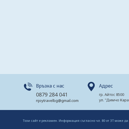
Връзка с нас
Адрес
0879 284 041
гр. Айтос 8500
ул. "Димчо Кара
njoytravelbg@gmail.com
Този сайт е рекламен. Информация съгласно чл. 80 от ЗТ може да