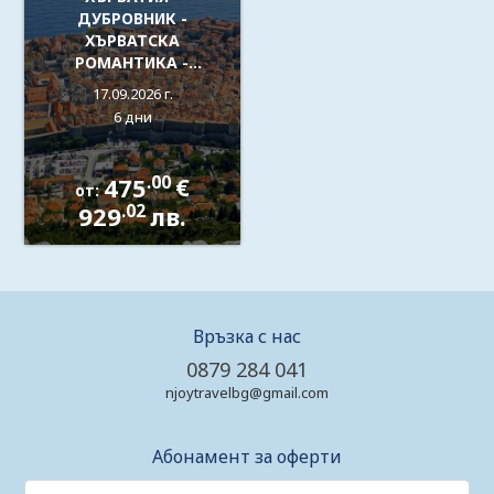
ДУБРОВНИК -
ХЪРВАТСКА
РОМАНТИКА -
ЕКСКУРЗИЯ С
17.09.2026 г.
АВТОБУС
6 дни
.00
475
€
от:
.02
929
лв.
Връзка с нас
0879 284 041
njoytravelbg@gmail.com
Абонамент за оферти