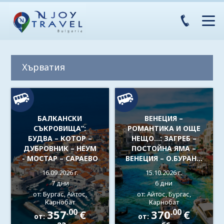
Хърватия
БАЛКАНСКИ
ВЕНЕЦИЯ –
СЪКРОВИЩА”:
РОМАНТИКА И ОЩЕ
БУДВА – КОТОР –
НЕЩО…: ЗАГРЕБ –
ДУБРОВНИК – НЕУМ
ПОСТОЙНА ЯМА –
- МОСТАР – САРАЕВО
ВЕНЕЦИЯ – О.БУРАНО
– О.МУРАНО -
16.09.2026 г.
15.10.2026 г.
ВЕРОНА – ПАДУА -
7 дни
6 дни
ЛЮБЛЯНА –
от: Бургас, Айтос,
от: Айтос, Бургас,
БЕЛГРАД
Карнобат
Карнобат
.00
.00
357
€
370
€
от:
от: