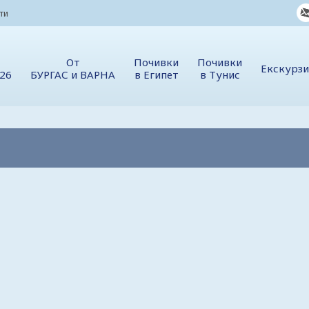
ти
От
Почивки
Почивки
Екскурз
026
БУРГАС и ВАРНА
в Египет
в Тунис