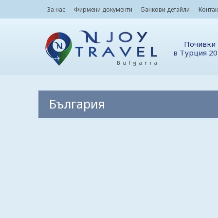
За нас
Фирмени документи
Банкови детайли
Контак
Почивки
в Турция 2
България