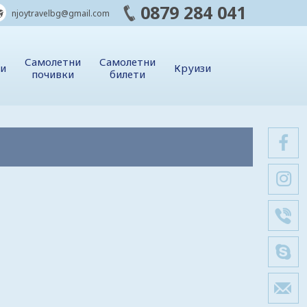
0879 284 041
njoytravelbg@gmail.com
Самолетни
Самолетни
ии
Круизи
почивки
билети