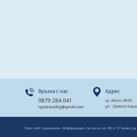
Връзка с нас
Адрес
0879 284 041
гр. Айтос 8500
ул. "Димчо Кара
njoytravelbg@gmail.com
Този сайт е рекламен. Информация съгласно чл. 80 от ЗТ може да