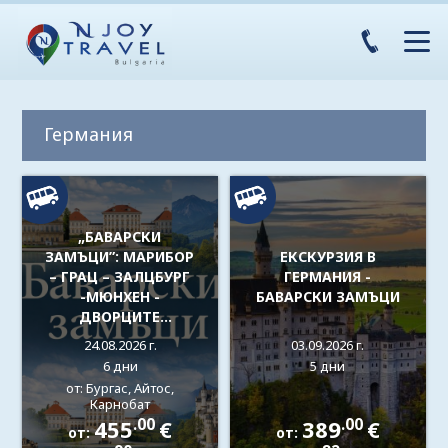
Германия
„БАВАРСКИ
ЗАМЪЦИ”: МАРИБОР
ЕКСКУРЗИЯ В
– ГРАЦ – ЗАЛЦБУРГ
ГЕРМАНИЯ -
-МЮНХЕН -
БАВАРСКИ ЗАМЪЦИ
ДВОРЦИТЕ
ХЕРЕНХИМЗЕЕ,
24.08.2026 г.
03.09.2026 г.
ШЛАЙСХАЙМ,
6 дни
5 дни
ЛУСТХАЙМ,
от: Бургас, Айтос,
НИМФЕНБУРГ,
Карнобат
ЛИНДЕРХОФ -
.00
.00
455
€
389
€
от:
от:
ЗАМЪКА