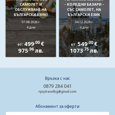
САМОЛЕТ И
- КОЛЕДНИ БАЗАРИ -
ОБСЛУЖВАНЕ НА
СЪС САМОЛЕТ, НА
БЪЛГАРСКИ ЕЗИК!
БЪЛГАРСКИ ЕЗИК
07.08.2026 г.
04.12.2026 г.
4 дни
4 дни
.00
.00
499
€
549
€
от:
от:
.96
.75
975
лв.
1073
лв.
Връзка с нас
0879 284 041
njoytravelbg@gmail.com
Абонамент за оферти