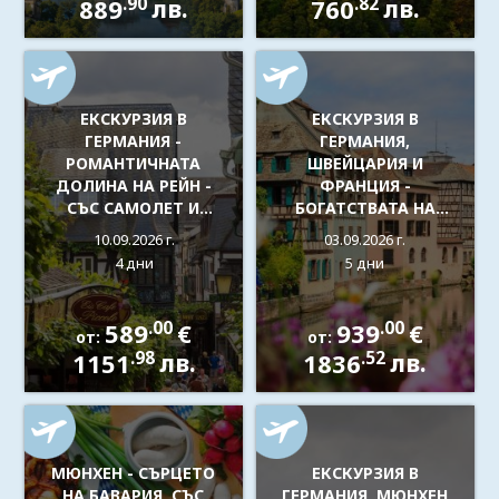
.90
.82
889
лв.
760
лв.
НОЙШВАНЩАЙН
ЕКСКУРЗИЯ В
ЕКСКУРЗИЯ В
ГЕРМАНИЯ -
ГЕРМАНИЯ,
РОМАНТИЧНАТА
ШВЕЙЦАРИЯ И
ДОЛИНА НА РЕЙН -
ФРАНЦИЯ -
СЪС САМОЛЕТ И
БОГАТСТВАТА НА
ОБСЛУЖВАНЕ НА
ЕЛЗАС И РЕЙН -
10.09.2026 г.
03.09.2026 г.
БЪЛГАРСКИ ЕЗИК!
РЕНЕСАНС, ГОТИКА И
4 дни
5 дни
ПРИРОДА
.00
.00
589
€
939
€
от:
от:
.98
.52
1151
лв.
1836
лв.
МЮНХЕН - СЪРЦЕТО
ЕКСКУРЗИЯ В
НА БАВАРИЯ, СЪС
ГЕРМАНИЯ, МЮНХЕН