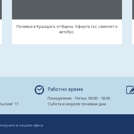
Почивка в Кушадасъ от Варна. Оферта със самолет о
автобус.
Работно време
Понеделник - Петък: 09.00 - 18.00
гьозов" 11
Събота и неделя: почивни дни
 получите в нашите офиси.