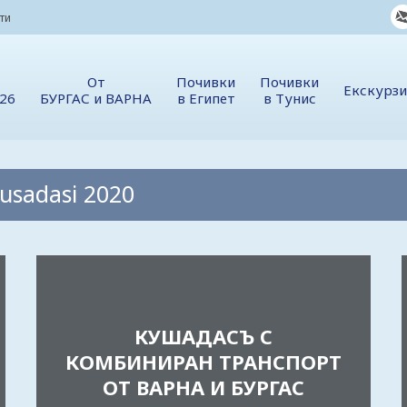
ти
От
Почивки
Почивки
Екскурз
026
БУРГАС и ВАРНА
в Египет
в Тунис
Kusadasi 2020
КУШАДАСЪ С
КОМБИНИРАН ТРАНСПОРТ
ОТ ВАРНА И БУРГАС