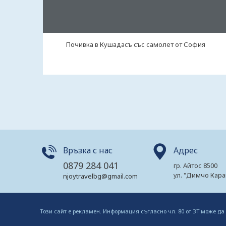
Почивка в Кушадасъ със самолет от София
Връзка с нас
Адрес
0879 284 041
гр. Айтос 8500
ул. "Димчо Кара
njoytravelbg@gmail.com
Този сайт е рекламен. Информация съгласно чл. 80 от ЗТ може да