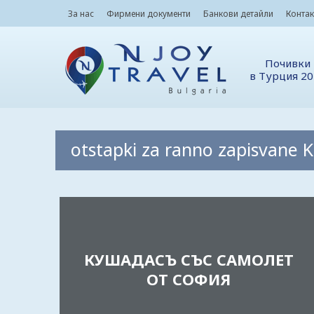
За нас
Фирмени документи
Банкови детайли
Контак
Почивки
в Турция 2
otstapki za ranno zapisvane 
КУШАДАСЪ СЪС САМОЛЕТ
ОТ СОФИЯ