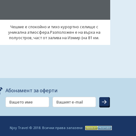
Чешме е спокойно и тихо курортно селище с
уникална атмосфера.Разположен е на върха на
полуостров, част от залива на Измир (на 81 км.
западно ...
Абонамент за оферти
Njoy Travel © 2018. Всички права запазени