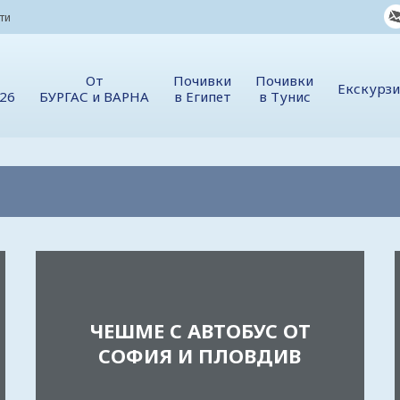
ти
От
Почивки
Почивки
Екскурз
026
БУРГАС и ВАРНА
в Египет
в Тунис
ЧЕШМЕ С АВТОБУС ОТ
СОФИЯ И ПЛОВДИВ