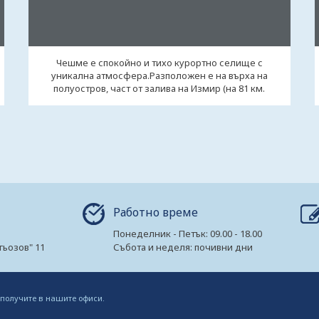
Чешме е спокойно и тихо курортно селище с
уникална атмосфера.Разположен е на върха на
полуостров, част от залива на Измир (на 81 км.
западно ...
Работно време
Понеделник - Петък: 09.00 - 18.00
гьозов" 11
Събота и неделя: почивни дни
 получите в нашите офиси.