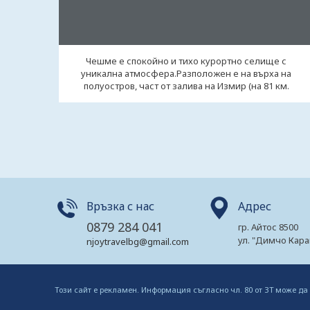
Чешме е спокойно и тихо курортно селище с
уникална атмосфера.Разположен е на върха на
полуостров, част от залива на Измир (на 81 км.
западно ...
Връзка с нас
Адрес
0879 284 041
гр. Айтос 8500
ул. "Димчо Кара
njoytravelbg@gmail.com
Този сайт е рекламен. Информация съгласно чл. 80 от ЗТ може да