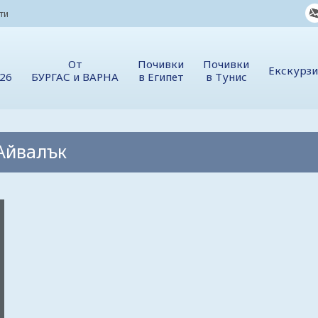
ти
От
Почивки
Почивки
Екскурз
026
БУРГАС и ВАРНА
в Египет
в Тунис
Айвалък