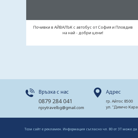
Почивки в АЙВАЛЪК с автобус от София и Пловдив
на най - добри цени!
Връзка с нас
Адрес
0879 284 041
гр. Айтос 8500
ул. "Димчо Кара
njoytravelbg@gmail.com
Този сайт е рекламен. Информация съгласно чл. 80 от ЗТ може да