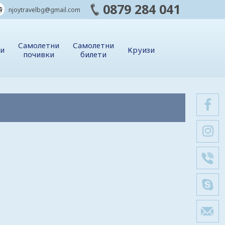
0879 284 041
njoytravelbg@gmail.com
Самолетни
Самолетни
ии
Круизи
почивки
билети