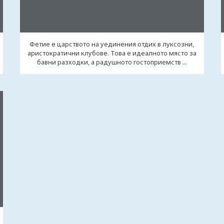
Фетие е царството на уединения отдих в луксозни,
аристократични клубове. Това е идеалното място за
бавни разходки, а радушното гостоприемств ...