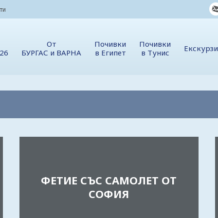
ти
От
Почивки
Почивки
Екскурз
026
БУРГАС и ВАРНА
в Египет
в Тунис
ФЕТИЕ СЪС САМОЛЕТ ОТ
СОФИЯ