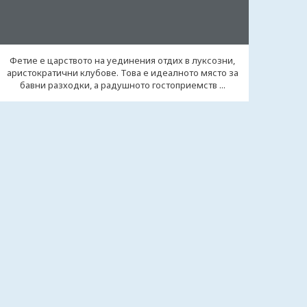
Фетие е царството на уединения отдих в луксозни,
аристократични клубове. Това е идеалното място за
бавни разходки, а радушното гостоприемств ...