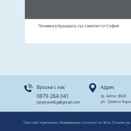
Почивка в Кушадасъ със самолет от София
Връзка с нас
Адрес
0879 284 041
гр. Айтос 8500
ул. "Димчо Кара
njoytravelbg@gmail.com
Този сайт е рекламен. Информация съгласно чл. 80 от ЗТ може да