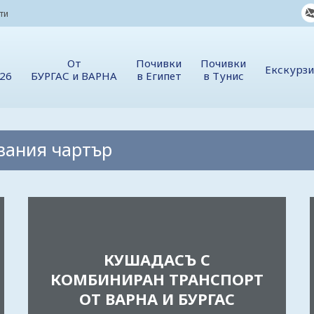
ти
От
Почивки
Почивки
Екскурз
026
БУРГАС и ВАРНА
в Египет
в Тунис
вания чартър
КУШАДАСЪ С
КОМБИНИРАН ТРАНСПОРТ
ОТ ВАРНА И БУРГАС