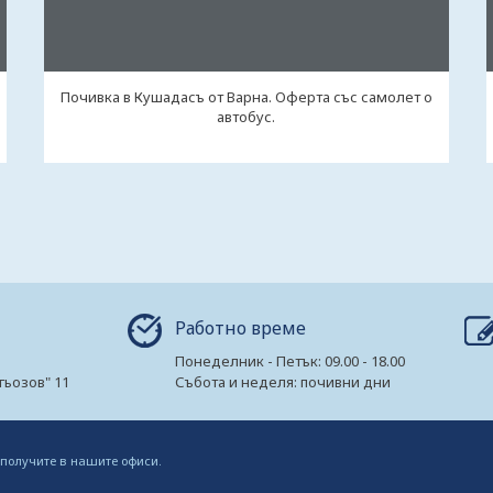
Почивка в Кушадасъ от Варна. Оферта със самолет о
автобус.
Работно време
Понеделник - Петък: 09.00 - 18.00
гьозов" 11
Събота и неделя: почивни дни
 получите в нашите офиси.