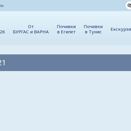
ти
От
Почивки
Почивки
Екскурз
026
БУРГАС и ВАРНА
в Египет
в Тунис
21