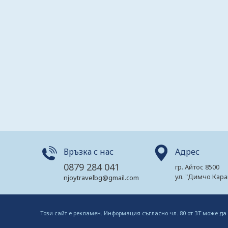
Връзка с нас
Адрес
0879 284 041
гр. Айтос 8500
ул. "Димчо Кара
njoytravelbg@gmail.com
Този сайт е рекламен. Информация съгласно чл. 80 от ЗТ може да