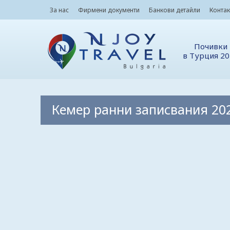
За нас
Фирмени документи
Банкови детайли
Контак
Почивки
в Турция 2
Кемер ранни записвания 20