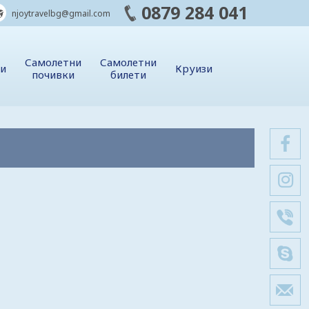
0879 284 041
njoytravelbg@gmail.com
Самолетни
Самолетни
ии
Круизи
почивки
билети