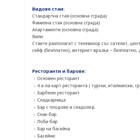
Видове стаи:
Стандартна стая (основна сграда)
Фамилна стая (основна сграда)
Апартаменти (основна сграда)
Вили
Стаите разполагат с телевизор със сателит, цент
сейф (безплатно), интернет връзка – безплатно, д
Ресторанти и барове:
Основен ресторант
4 а-ла-карт ресторанта ( турски, италиански, 
Барбекю ресторант
Сладкарница
Бар с плодове и сладолед
Снак-бар
Лоби-бар
Бар на басейна
Басейни: