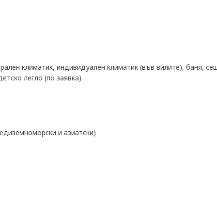
рален климатик, индивидуален климатик (във вилите), баня, сеш
етско легло (по заявка).
средиземноморски и азиатски)