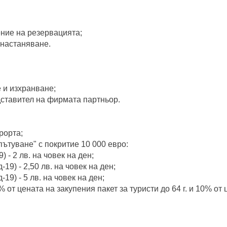
ение на резервацията;
 настаняване.
 и изхранване;
дставител на фирмата партньор.
рорта;
ътуване" с покритие 10 000 еврo:
9) - 2 лв. на човек на ден;
д-19) - 2,50 лв. на човек на ден;
д-19) - 5 лв. на човек на ден;
от цената на закупения пакет за туристи до 64 г. и 10% от ц