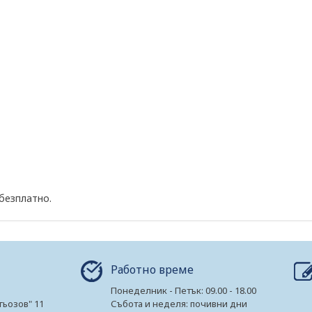
 безплатно.
Работно време
Понеделник - Петък: 09.00 - 18.00
гьозов" 11
Събота и неделя: почивни дни