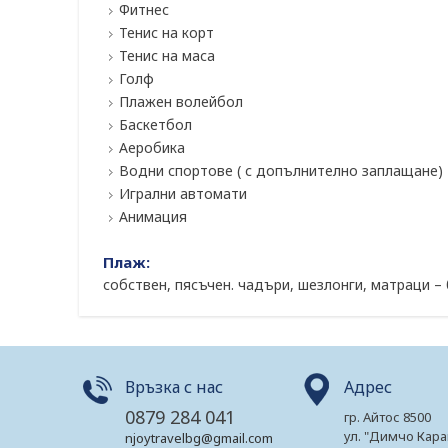
Фитнес
Тенис на корт
Тенис на маса
Голф
Плажен волейбол
Баскетбол
Аеробика
Водни спортове ( с допълнително заплащане)
Игрални автомати
Анимация
Плаж:
собствен, пясъчен. чадъри, шезлонги, матраци –
Връзка с нас
Адрес
0879 284 041
гр. Айтос 8500
ул. "Димчо Кара
njoytravelbg@gmail.com