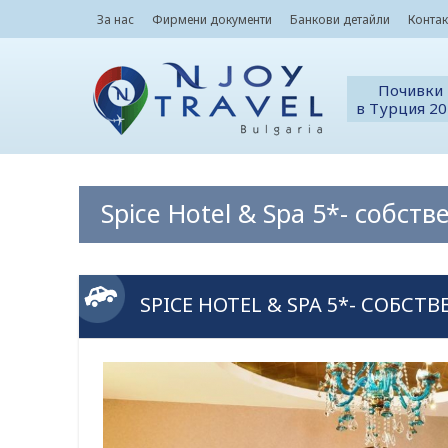
За нас
Фирмени документи
Банкови детайли
Контак
Почивки
в Турция 2
Spice Hotel & Spa 5*- собст
SPICE HOTEL & SPA 5*- СОБСТ