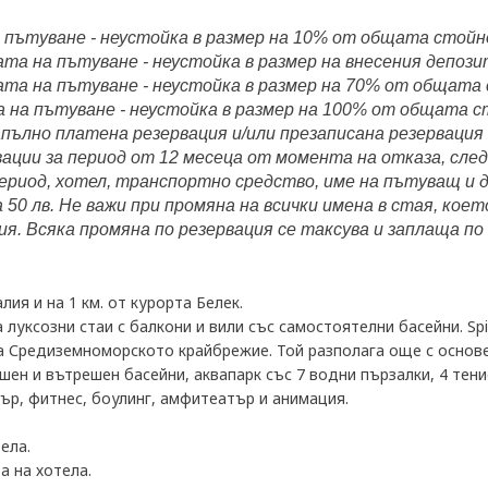
а пътуване - неустойка в размер на 10% от общата стойн
ата на пътуване - неустойка в размер на внесения депози
тата на пътуване - неустойка в размер на 70% от общата
а на пътуване - неустойка в размер на 100% от общата 
апълно платена резервация и/или презаписана резервация
вации за период от 12 месеца от момента на отказа, сле
ериод, хотел, транспортно средство, име на пътуващ и д
 50 лв. Не важи при промяна на всички имена в стая, кое
вия. Всяка промяна по резервация се таксува и заплаща 
лия и на 1 км. от курорта Белек.
 луксозни стаи с балкони и вили със самостоятелни басейни. Spi
а Средиземноморското крайбрежие. Той разполага още с основен
шен и вътрешен басейни, аквапарк със 7 водни пързалки, 4 тен
тър, фитнес, боулинг, амфитеатър и анимация.
ела.
 на хотела.