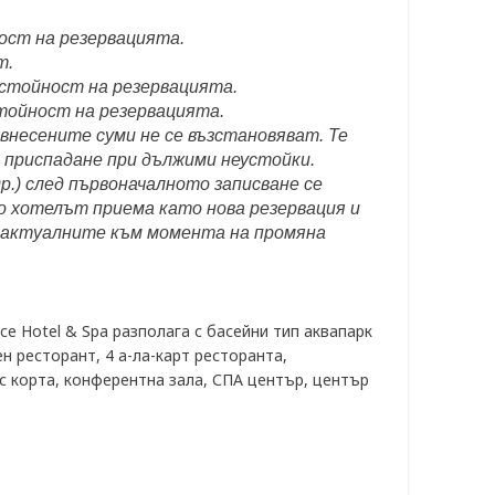
ост на резервацията.
т.
 стойност на резервацията.
стойност на резервацията.
 внесените суми не се възстановяват. Те
д приспадане при дължими неустойки.
р.) след първоначалното записване се
то хотелът приема като нова резервация и
по актуалните към момента на промяна
ce Hotel & Spa разполага с басейни тип аквапарк
 ресторант, 4 а-ла-карт ресторанта,
ис корта, конферентна зала, СПА център, център