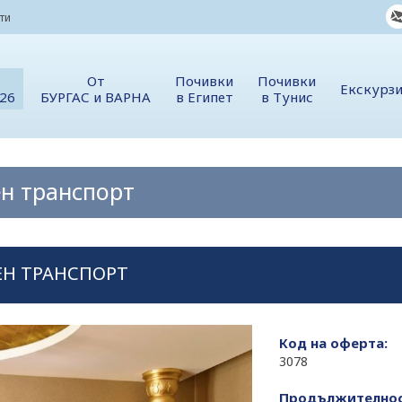
ти
От
Почивки
Почивки
Екскурз
026
БУРГАС и ВАРНА
в Египет
в Тунис
вен транспорт
ВЕН ТРАНСПОРТ
Код на оферта:
3078
Продължителнос