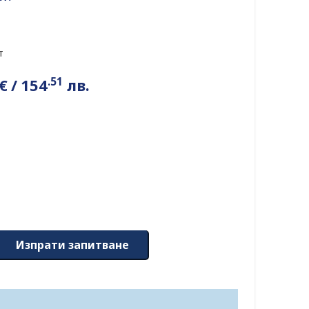
т
.51
€
/
154
лв.
Изпрати запитване