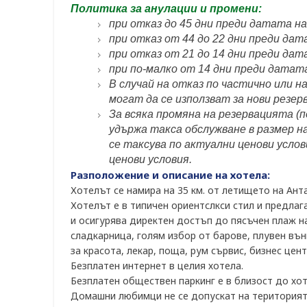
Политика за анулации и промени:
при отказ до 45 дни преди датата н
при отказ от 44 до 22 дни преди дат
при отказ от 21 до 14 дни преди да
при по-малко от 14 дни преди датат
В случай на отказ по частично или н
могат да се използват за нови резер
За всяка промяна на резервацията (п
удържа такса обслужване в размер на
се таксува по актуални ценови усло
ценови условия.
Разположение и описание на хотела:
Хотелът се намира на 35 км. от летището на Анта
Хотелът е в типичен ориентслкси стил и предлага
и осигурява директен достъп до пясъчен плаж н
сладкарница, голям избор от барове, плувен вън
за красота, лекар, поща, рум сървис, бизнес цен
Безплатен интернет в целия хотела.
Безплатен обществен паркинг е в близост до хот
Домашни любимци не се допускат на територията