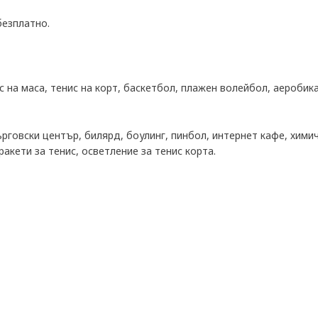
безплатно.
ис на маса, тенис на корт, баскетбол, плажен волейбол, аеробик
ърговски център, билярд, боулинг, пинбол, интернет кафе, хими
ракети за тенис, осветление за тенис корта.