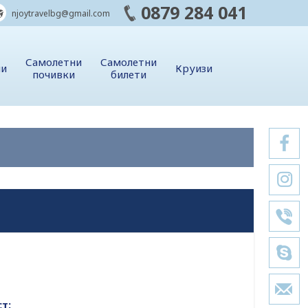
0879 284 041
njoytravelbg@gmail.com
Самолетни
Самолетни
ии
Круизи
почивки
билети
т: