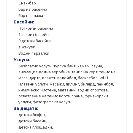
Снак-бар
Бар на басейна
Бар на плажа
Басейни:
4 открити басейна
1 закрит басейн
9 детски басейна
Джакузи
Водни пързалки
Услуги:
Безплатни услуги: турска баня, хамам, сауна,
анимация, водна аеробика, тенис на корт, тенис на
маса, дартс, плажен волейбол, баскетбол, Wi-Fi .
Платени услуги: масажи, пилинг, билярд, пейнбол,
химическо чистене, магазини, водни спортове,
осветление на тенис корта, пране, фризьорски
услуги, фотографски услуги.
За децата:
детски бюфет,
детски басейн,
детска площадки,