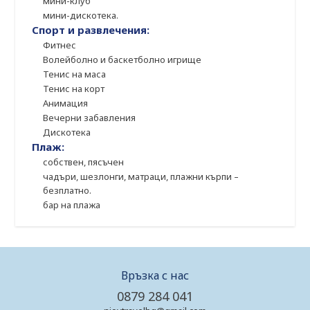
мини-клуб
мини-дискотека.
Спорт и развлечения:
Фитнес
Волейболно и баскетболно игрище
Тенис на маса
Тенис на корт
Анимация
Вечерни забавления
Дискотека
Плаж:
собствен, пясъчен
чадъри, шезлонги, матраци, плажни кърпи –
безплатно.
бар на плажа
Връзка с нас
0879 284 041