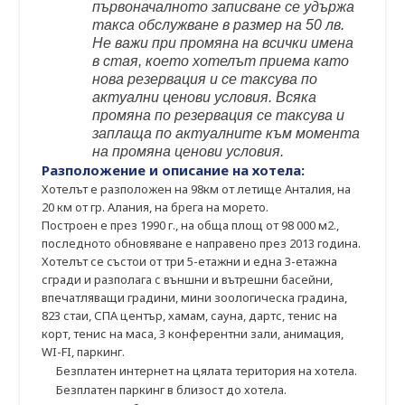
първоначалното записване се удържа
такса обслужване в размер на 50 лв.
Не важи при промяна на всички имена
в стая, което хотелът приема като
нова резервация и се таксува по
актуални ценови условия. Всяка
промяна по резервация се таксува и
заплаща по актуалните към момента
на промяна ценови условия.
Разположение и описание на хотела:
Хотелът е разположен на 98км от летище Анталия, на
20 км от гр. Алания, на брега на морето.
Построен е през 1990 г., на обща площ от 98 000 м2.,
последното обновяване е направено през 2013 година.
Хотелът се състои от три 5-етажни и една 3-етажна
сгради и разполага с външни и вътрешни басейни,
впечатляващи градини, мини зоологическа градина,
823 стаи, СПА център, хамам, сауна, дартс, тенис на
корт, тенис на маса, 3 конферентни зали, анимация,
WI-FI, паркинг.
Безплатен интернет на цялата територия на хотела.
Безплатен паркинг в близост до хотела.