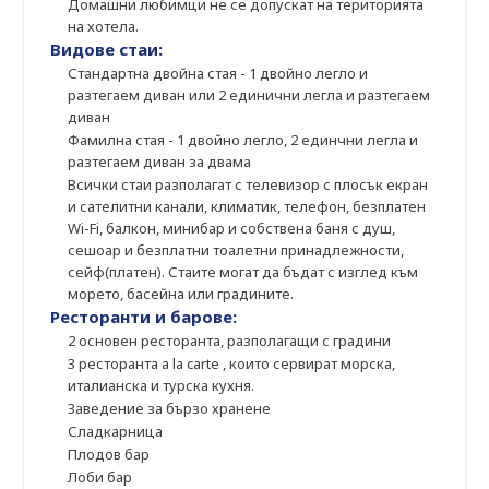
Домашни любимци не се допускат на територията
на хотела.
Видове стаи:
Стандартна двойна стая - 1 двойно легло и
разтегаем диван или 2 единични легла и разтегаем
диван
Фамилна стая - 1 двойно легло, 2 единчни легла и
разтегаем диван за двама
Всички стаи разполагат с телевизор с плосък екран
и сателитни канали, климатик, телефон, безплатен
Wi-Fi, балкон, минибар и собствена баня с душ,
сешоар и безплатни тоалетни принадлежности,
сейф(платен). Стаите могат да бъдат с изглед към
морето, басейна или градините.
Ресторанти и барове:
2 основен ресторанта, разполагащи с градини
3 ресторанта а la carte , които сервират морска,
италианска и турска кухня.
Заведение за бързо хранене
Сладкарница
Плодов бар
Лоби бар