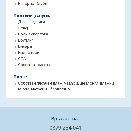
Интернет (лоби)
Платени услуги:
Детегледачка
Лекар
Водни спортове
Боулинг
Билярд
Видео игри
СПА
Салон за красота
Плаж:
Собствен пясъчен плаж. Чадъри, шезлонги, плажни
кърпи, матраци - безплатно.
Връзка с нас
0879 284 041