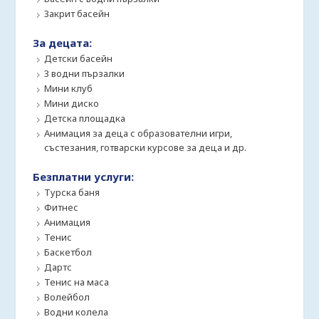
Закрит басейн
За децата:
Детски басейн
3 водни пързалки
Мини клуб
Мини диско
Детска площадка
Анимация за деца с образователни игри,
състезания, готварски курсове за деца и др.
Безплатни услуги:
Турска баня
Фитнес
Анимация
Тенис
Баскетбол
Дартс
Тенис на маса
Волейбол
Водни колела