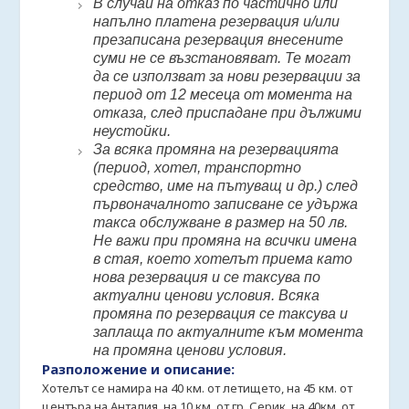
В случай на отказ по частично или
напълно платена резервация и/или
презаписана резервация внесените
суми не се възстановяват. Те могат
да се използват за нови резервации за
период от 12 месеца от момента на
отказа, след приспадане при дължими
неустойки.
За всяка промяна на резервацията
(период, хотел, транспортно
средство, име на пътуващ и др.) след
първоначалното записване се удържа
такса обслужване в размер на 50 лв.
Не важи при промяна на всички имена
в стая, което хотелът приема като
нова резервация и се таксува по
актуални ценови условия. Всяка
промяна по резервация се таксува и
заплаща по актуалните към момента
на промяна ценови условия.
Разположение и описание:
Хотелът се намира на 40 км. от летището, на 45 км. от
центъра на Анталия, на 10 км. от гр. Серик, на 40км. от