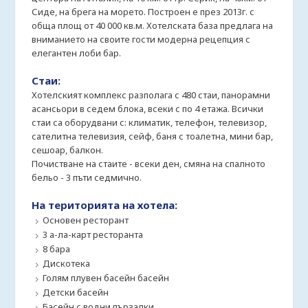
Сиде, на брега на морето. Построен е през 2013г. с
обща площ от 40 000 кв.м. Хотелската база предлага на
вниманието на своите гости модерна рецепция с
елегантен лоби бар.
Стаи:
Хотелският комплекс разполага с 480 стаи, панорамни
асансьори в седем блока, всеки с по 4 етажа. Всички
стаи са оборудвани с: климатик, телефон, телевизор,
сателитна телевизия, сейф, баня с тоалетна, мини бар,
сешоар, балкон.
Почистване на стаите - всеки ден, смяна на спалното
бельо - 3 пъти седмично.
На територията на хотела:
Основен ресторант
3 а-ла-карт ресторанта
8 бара
Дискотека
Голям плувен басейн басейн
Детски басейн
Басейн с водни пързалки