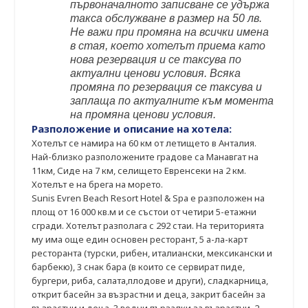
първоначалното записване се удържа
такса обслужване в размер на 50 лв.
Не важи при промяна на всички имена
в стая, което хотелът приема като
нова резервация и се таксува по
актуални ценови условия. Всяка
промяна по резервация се таксува и
заплаща по актуалните към момента
на промяна ценови условия.
Разположение и описание на хотела:
Хотелът се намира на 60 км от летището в Анталия.
Най-близко разположените градове са Манавгат на
11км, Сиде на 7 км, селището Евренсеки на 2 км.
Хотелът е на брега на морето.
Sunis Evren Beach Resort Hotel & Spa е разположен на
площ от 16 000 кв.м и се състои от четири 5-етажни
сгради. Хотелът разполага с 292 стаи. На територията
му има още един основен ресторант, 5 а-ла-карт
ресторанта (турски, рибен, италиански, мексикански и
барбекю), 3 снак бара (в които се сервират пиде,
бургери, риба, салата,плодове и други), сладкарница,
открит басейн за възрастни и деца, закрит басейн за