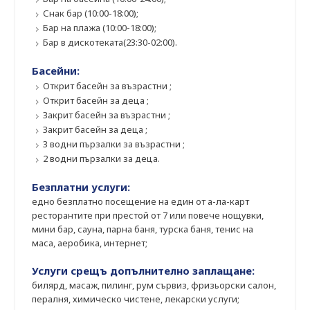
Снак бар (10:00-18:00);
Бар на плажа (10:00-18:00);
Бар в дискотеката(23:30-02:00).
Басейни:
Открит басейн за възрастни ;
Открит басейн за деца ;
Закрит басейн за възрастни ;
Закрит басейн за деца ;
3 водни пързалки за възрастни ;
2 водни пързалки за деца.
Безплатни услуги:
eдно безплатно посещение на един от а-ла-карт
ресторантите при престой от 7 или повече нощувки,
мини бар, сауна, парна баня, турска баня, тенис на
маса, аеробика, интернет;
Услуги срещъ допълнително заплащане:
билярд, масаж, пилинг, рум сървиз, фризьорски салон,
пералня, химическо чистене, лекарски услуги;