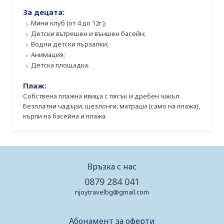
За децата:
Мини клуб (от 4 до 12г.);
Детски вътрешен и външен басейн;
Водни детски пързалки;
Анимация;
Детска площадка.
Плаж:
Собствена плажна ивица с пясък и дребен чакъл.
Безплатни чадъри, шезлонги, матраци (само на плажа),
кърпи на басейна и плажа.
Връзка с нас
0879 284 041
njoytravelbg@gmail.com
Абонамент за оферти