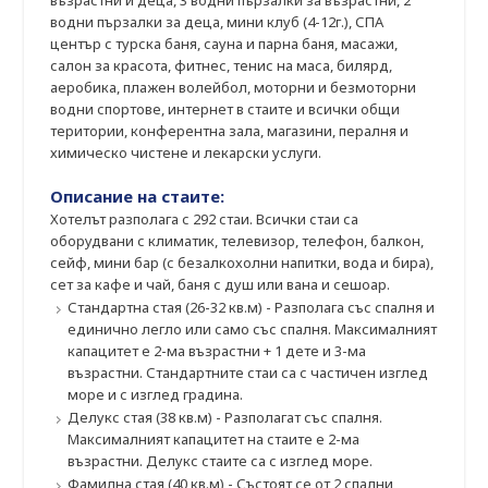
възрастни и деца, 3 водни пързалки за възрастни, 2
водни пързалки за деца, мини клуб (4-12г.), СПА
център с турска баня, сауна и парна баня, масажи,
салон за красота, фитнес, тенис на маса, билярд,
аеробика, плажен волейбол, моторни и безмоторни
водни спортове, интернет в стаите и всички общи
територии, конферентна зала, магазини, пералня и
химическо чистене и лекарски услуги.
Описание на стаите:
Хотелът разполага с 292 стаи. Всички стаи са
оборудвани с климатик, телевизор, телефон, балкон,
сейф, мини бар (с безалкохолни напитки, вода и бира),
сет за кафе и чай, баня с душ или вана и сешоар.
Стандартна стая (26-32 кв.м) - Разполага със спалня и
единично легло или само със спалня. Максималният
капацитет е 2-ма възрастни + 1 дете и 3-ма
възрастни. Стандартните стаи са с частичен изглед
море и с изглед градина.
Делукс стая (38 кв.м) - Разполагат със спалня.
Максималният капацитет на стаите е 2-ма
възрастни. Делукс стаите са с изглед море.
Фамилна стая (40 кв.м) - Състоят се от 2 спални,