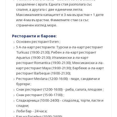
разделени с врата. Едната стая разполага със
спалня, а другата с две единични легла.
Максималнията капацитет е 3-ма възрастни + 1 дете
или 4-ма възрастни. Фамилните стаи са със
страничен изглед море.
Ресторанти и барове:
Основен ресторант Еvren ;
5 А-ла-карт ресторанта: Турски а-ла-карт ресторант
Turkuaz (19:00-21:30); Рибен а-ла-карт ресторант
Aquarius (19:00-21:30); Италиански а-ла-карт
ресторант Romantica (19:00-21:30); Мексикански а-ла-
карт ресторант Maya (19:00-21:30); Барбекю а-ла-карт
ресторант Barbeque (19:00-21:30);
Ресторант Mevlana (12:00-16:00) - пиде, сандвичи и
бургери ;
Снак ресторант (12:00-16:00) - риба, салата, плодове ;
Снак ресторант (15:00-17:00) ;
Сладкарница (10:00-24:00) - сладолед, торти, пасти и
сладки;
Лоби бар - 24 часа;
Бар на басейна (10:00-24:00);