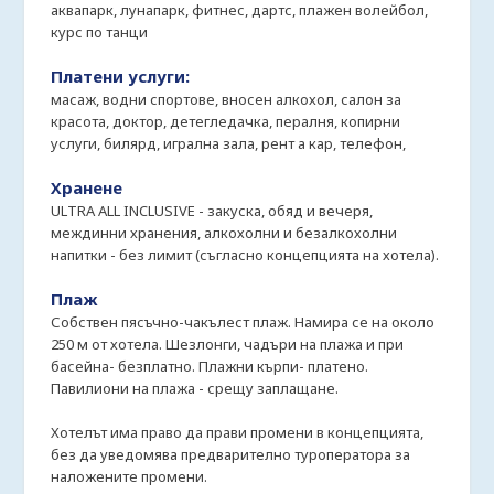
аквапарк, лунапарк, фитнес, дартс, плажен волейбол,
курс по танци
Платени услуги:
масаж, водни спортове, вносен алкохол, салон за
красота, доктор, детегледачка, пералня, копирни
услуги, билярд, игрална зала, рент а кар, телефон,
Хранене
ULTRA ALL INCLUSIVE - закуска, обяд и вечеря,
междинни хранения, алкохолни и безалкохолни
напитки - без лимит (съгласно концепцията на хотела).
Плаж
Собствен пясъчно-чакълест плаж. Намира се на около
250 м от хотела. Шезлонги, чадъри на плажа и при
басейна- безплатно. Плажни кърпи- платено.
Павилиони на плажа - срещу заплащане.
Хотелът има право да прави промени в концепцията,
без да уведомява предварително туроператора за
наложените промени.