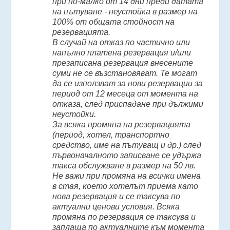
при по-малко от 14 дни преди датата
на пътуване - неустойка в размер на
100% от общата стойност на
резервацията.
В случай на отказ по частично или
напълно платена резервация и/или
презаписана резервация внесените
суми не се възстановяват. Те могат
да се използват за нови резервации за
период от 12 месеца от момента на
отказа, след приспадане при дължими
неустойки.
За всяка промяна на резервацията
(период, хотел, транспортно
средство, име на пътуващ и др.) след
първоначалното записване се удържа
такса обслужване в размер на 50 лв.
Не важи при промяна на всички имена
в стая, което хотелът приема като
нова резервация и се таксува по
актуални ценови условия. Всяка
промяна по резервация се таксува и
заплаща по актуалните към момента