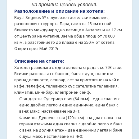
на промяна ценови условия.
Разположение и описание на хотела:
Royal Seginus 5* е луксозен хотелски комплекс,
разположен в курорта Лара, само на 15 км от най-
близкото международно летище в Анталия и на 17 км
от центъра на Анталия. Заема обща площ от 70 000
кв.м, а разстоянието до плажа е на 250 м от хотела.
Открит през Май 2017г.
Описание на стаите:
Хотелът разполага с една основна сграда със 793 стаи.
Всички разполагат с балкон, баня с душ, тоалетни
принадлежности, сешоар, сет за приготвяне на чай и
кафе, телефон, телевизор със сателитна телевизия,
климатик, минибар, електронен сейф.
Стандартна Супериор стая (64 кв.м) - една спалня с
едно двойно легло и едно единично, една баня с
ваня; макс. настаняване на 3+1;
Фамилна Дуплекс стая (120 кв.м) - на два етажа - на
горния етаж има една спалня с двойно легло и баня
с вана, на долния етаж - две единични легла и баня
с душ; макс. настаняване на 4+0;