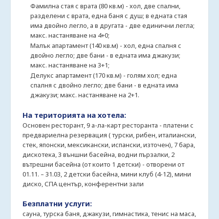
Фамилна стая с врата (80 кв.м) - хол, две спални,
разделени с врата, една баня с душ; в едната стая
има двойно легло, а в другата - две единични легла;
макс. настаняване на 4+0;
Малък апартамент (140 кв.м) - хол, една спалня с
двойно легло; две бани - в едната има джакузи;
макс. настаняване на 3+1;
Делукс апартамент (170 кв.м) - голям хол; една
спалня с двойно легло; две бани - в едната има
джакузи; макс. настаняване на 2+1.
На територията на хотела:
Основен ресторант, 9 а-ла-карт ресторанта - платени с
предвариелна резервация ( турски, рибен, италиански,
стек, японски, мексикански, испански, източен), 7 бара,
дискотека, 3 външни басейна, водни пързалки, 2
вътрешни басейна (от които 1 детски) - отворени от
01.11. – 31.03, 2 детски басейна, мини клуб (4-12), мини
диско, СПА център, конферентни зали
Безплатни услуги:
сауна, турска баня, джакузи, гимнастика, тенис на маса,