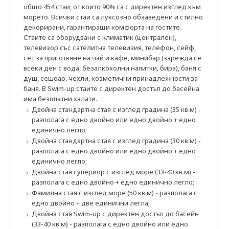
общо 454 стаи, от които 90% са с директен изглед към
морето. Всички стаи са луксозно обзаведени и стилно
декорирани, гарантиращи комфорта на гостите.
Стаите са оборудвани с климатик (централен),
телевизор със сателитна телевизия, телефон, сейф,
сет за пригoтвяне на чай и кафе, минибар (зарежда се
всеки ден с вода, безaлкохолни напитки, бира), баня с
душ, сешоар, чехли, козметични принадлежности за
баня. В Swim-up стаите с директен достъп до басейна
има безплатни халати.
Двойна стандартна стая с изглед градина (35 кв.м) -
разполага с едно двойно или едно двойно + едно
единично легло;
Двойна стандартна стая с изглед градина (30 кв.м) -
разполага с едно двойно или едно двойно + едно
единично легло;
Двойна стая супериор с изглед море (33-40 кв.м) -
разполага с едно двойно + едно единично легло;
Фамилна стая с изглед море (50 кв.м) - разполага с
едно двойно + две единични легла;
Двойна стая Swim-up с директен достъп до басейн
(33-40 кв.м) - разполага с едно двойно или едно