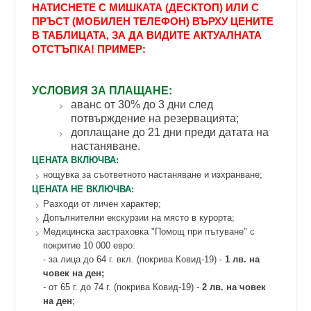
НАТИСНЕТЕ С МИШКАТА (ДЕСКТОП) ИЛИ С
ПРЪСТ (МОБИЛЕН ТЕЛЕФОН) ВЪРХУ ЦЕНИТЕ
В ТАБЛИЦАТА, ЗА ДА ВИДИТЕ АКТУАЛНАТА
ОТСТЪПКА! ПРИМЕР:
УСЛОВИЯ ЗА ПЛАЩАНЕ:
аванс от 30% до 3 дни след
потвърждение на резервацията;
доплащане до 21 дни преди датата на
настаняване.
ЦЕНАТА ВКЛЮЧВА:
нощувка за съответното настаняване и изхранване;
ЦЕНАТА НЕ ВКЛЮЧВА:
Разходи от личен характер;
Допълнителни екскурзии на място в курорта;
Медицинска застраховка "Помощ при пътуване" с
покритие 10 000 еврo:
- за лица до 64 г. вкл. (покрива Ковид-19) -
1 лв. на
човек на ден;
- от 65 г. до 74 г. (покрива Ковид-19) -
2 лв. на човек
на ден
;