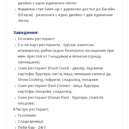
двойно + едно единично легло;
Фамилна стая Swim-up с директен достъп до басейн
(50 кв.м) - разполага с едно двойно + две единични
легла;
Заведения:
Основен ресторант;
5 а-ла-карт ресторанта - турски, азиатски,
италиански, рибен (едно безплатно посещение при
мин. престой от 7 нощувки) и японски (срещу
заплащане);
Снек ресторант (Food Court) - дюнер, пържени
картофи, бургери, паста, пица, пилешки хапки и др,
Show Cooking, гофрети, сладолед, плодове;
Снек ресторант (Fast Corner) - пица, бургери,
картофи, плодове, сладолед;
Снек ресторант (Ocean Pier) - бургери, спагети,
плодове;
Б*истро ресторант;
Гьозлеме;
Сладкарница;
Лоби бар - 24/7;