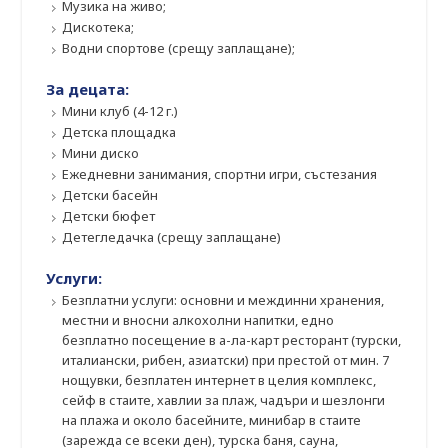
Музика на живо;
Дискотека;
Водни спортове (срещу заплащане);
За децата:
Мини клуб (4-12 г.)
Детска площадка
Мини диско
Ежедневни занимания, спортни игри, състезания
Детски басейн
Детски бюфет
Детегледачка (срещу заплащане)
Услуги:
Безплатни услуги: основни и междинни хранения,
местни и вносни алкохолни напитки, едно
безплатно посещение в а-ла-карт ресторант (турски,
италиански, рибен, азиатски) при престой от мин. 7
нощувки, безплатен интернет в целия комплекс,
сейф в стаите, хавлии за плаж, чадъри и шезлонги
на плажа и около басейните, минибар в стаите
(зарежда се всеки ден), турска баня, сауна,