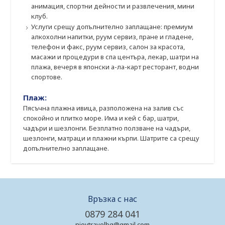
анимация, спортни дейности и развлечения, мини
клуб.
Услуги срещу допълнително заплащане: премиум
алкохолни напитки, руум сервиз, пране и гладене,
телефон и факс, руум сервиз, салон за красота,
масажи и процедури в спа центъра, лекар, шатри на
плажа, вечеря в японски а-ла-карт ресторант, водни
спортове.
Плаж:
Пясъчна плажна ивица, разположена на залив със
спокойно и плитко море. Има и кей с бар, шатри,
чадъри и шезлонги. Безплатно ползване на чадъри,
шезлонги, матраци и плажни кърпи. Шатрите са срещу
допълнително заплащане.
Връзка с нас
0879 284 041
njoytravelbg@gmail.com