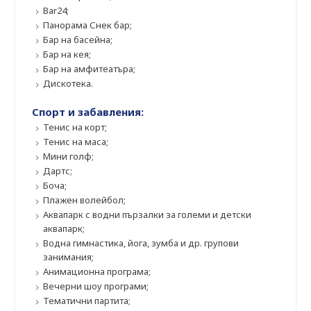
Bar24;
Панорама Снек бар;
Бар на басейна;
Бар на кея;
Бар на амфитеатъра;
Дискотека.
Спорт и забавления:
Тенис на корт;
Тенис на маса;
Мини голф;
Дартс;
Боча;
Плажен волейбол;
Аквапарк с водни пързалки за големи и детски
аквапарк;
Водна гимнастика, йога, зумба и др. групови
занимания;
Анимационна програма;
Вечерни шоу програми;
Тематични партита;