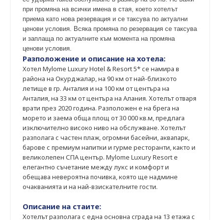
при промяна на всички имена в стая, което хотелът
приема като нова резервация и се таксува по актуални
ценови условия. Всяка промяна по резервация се таксува
и заплаща по актуалните към момента на промяна
ценови условия.
Разположение и описание на хотела:
Хотел Mylome Luxury Hotel & Resort 5* се намира в
района на Окурджалар, на 90 км от най-близкото
летище в гр. Анталия и на 100 км от центъра на
Анталия, на 33 км от центъра на Алания. Хотелът отваря
врати през 2020 година. Разположен е на брега на
морето и заема обща площ от 30 000 кв.м, предлага
изключително високо ниво на обслужване. Хотелът
разполага с частен плаж, огромни басейни, аквапарк,
барове с премиум напитки и гурме ресторанти, както и
великолепен СПА център. Mylome Luxury Resort е
елегантно съчетание между лукс и комфорт и
обещава невероятна почивка, която ще надмине
очакванията и на най-взискателните гости.
Описание на стаите:
Хотелът разполага с една основна сграда на 13 етажа с