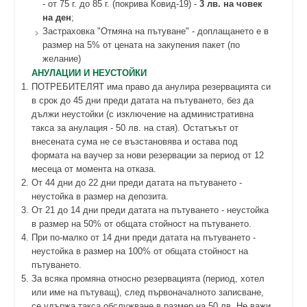
- от 75 г. до 85 г. (покрива Ковид-19) -
3 лв. на човек
на ден
;
Застраховка "Отмяна на пътуване" - доплащането е в
размер на 5% от цената на закупения пакет (по
желание)
АНУЛАЦИИ И НЕУСТОЙКИ
ПОТРЕБИТЕЛЯТ има право да анулира резервацията си
в срок до 45 дни преди датата на пътуването, без да
дължи неустойки (с изключение на административна
такса за анулация - 50 лв. на стая). Остатъкът от
внесената сума не се възстановява и остава под
формата на ваучер за нови резервации за период от 12
месеца от момента на отказа.
От 44 дни до 22 дни преди датата на пътуването -
неустойка в размер на депозита.
От 21 до 14 дни преди датата на пътуването - неустойка
в размер на 50% от общата стойност на пътуването.
При по-малко от 14 дни преди датата на пътуването -
неустойка в размер на 100% от общата стойност на
пътуването.
За всяка промяна относно резервацията (период, хотел
или име на пътуващ), след първоначалното записване,
се удържа такса обслужване в размер на 50 лв. Не важи