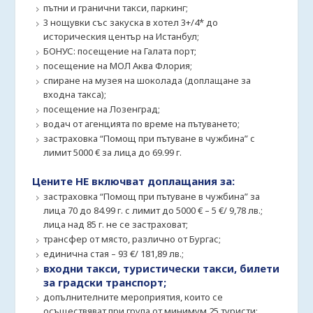
пътни и гранични такси, паркинг;
3 нощувки със закуска в хотел 3+/4* до
историческия център на Истанбул;
БОНУС: посещение на Галата порт;
посещение на МОЛ Аква Флория;
спиране на музея на шоколада (доплащане за
входна такса);
посещение на Лозенград;
водач от агенцията по време на пътуването;
застраховка “Помощ при пътуване в чужбина” с
лимит 5000 € за лица до 69.99 г.
Цените НЕ включват доплащания за:
застраховка “Помощ при пътуване в чужбина” за
лица 70 до 84.99 г. с лимит до 5000 € – 5 €/ 9,78 лв.;
лица над 85 г. не се застраховат;
трансфер от място, различно от Бургас;
единична стая – 93 €/ 181,89 лв.;
входни такси, туристически такси, билети
за градски транспорт;
допълнителните мероприятия, които се
осъществяват при група от минимум 25 туристи: