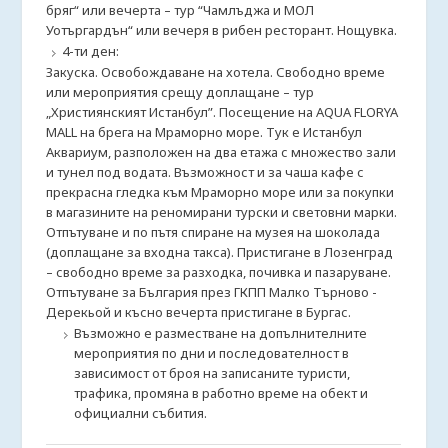
бряг“ или вечерта – тур “Чамлъджа и МОЛ
Уотъргардън“ или вечеря в рибен ресторант. Нощувка.
4-ти ден:
Закуска. Освобождаване на хотела. Свободно време
или мероприятия срещу доплащане – тур
„Християнският Истанбул”. Посещение на AQUA FLORYA
MALL на брега на Мраморно море. Тук е Истанбул
Аквариум, разположен на два етажа с множество зали
и тунел под водата. Възможност и за чаша кафе с
прекрасна гледка към Мраморно море или за покупки
в магазините на реномирани турски и световни марки.
Отпътуване и по пътя спиране на музея на шоколада
(доплащане за входна такса). Пристигане в Лозенград
– свободно време за разходка, почивка и пазаруване.
Отпътуване за България през ГКПП Малко Търново -
Дерекьой и късно вечерта пристигане в Бургас.
Възможно е разместване на допълнителните
мероприятия по дни и последователност в
зависимост от броя на записаните туристи,
трафика, промяна в работно време на обект и
официални събития.