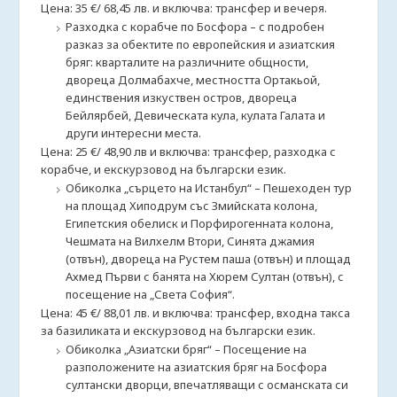
Цена: 35 €/ 68,45 лв. и включва: трансфер и вечеря.
Разходка с корабче по Босфора – с подробен
разказ за обектите по европейския и азиатския
бряг: кварталите на различните общности,
двореца Долмабахче, местността Ортакьой,
единствения изкуствен остров, двореца
Бейлярбей, Девическата кула, кулата Галата и
други интересни места.
Цена: 25 €/ 48,90 лв и включва: трансфер, разходка с
корабче, и екскурзовод на български език.
Обиколка „сърцето на Истанбул“ – Пешеходен тур
на площад Хиподрум със Змийската колона,
Египетския обелиск и Порфирогенната колона,
Чешмата на Вилхелм Втори, Синята джамия
(отвън), двореца на Рустем паша (отвън) и площад
Ахмед Първи с банята на Хюрем Султан (отвън), с
посещение на „Света София“.
Цена: 45 €/ 88,01 лв. и включва: трансфер, входна такса
за базиликата и екскурзовод на български език.
Обиколка „Азиатски бряг“ – Посещение на
разположените на азиатския бряг на Босфора
султански дворци, впечатляващи с османската си