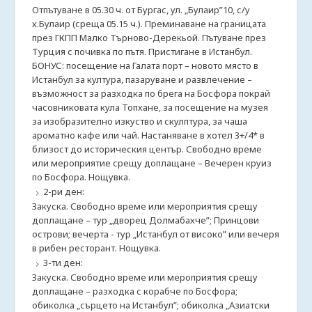
Отпътуване в 05.30 ч. от Бургас, ул. „Булаир”10, с/у
х.Булаир (среща 05.15 ч.). Преминаване на границата
през ГКПП Малко Търново-Дерекьой. Пътуване през
Турция с почивка по пътя. Пристигане в Истанбул.
БОНУС: посещение на Галата порт – новото място в
Истанбул за култура, пазаруване и развлечение –
възможност за разходка по брега на Босфора покрай
часовниковата кула Топхане, за посещение на музея
за изобразително изкуство и скулптура, за чаша
ароматно кафе или чай. Настаняване в хотел 3+/4* в
близост до историческия център. Свободно време
или мероприятие срещу доплащане – Вечерен круиз
по Босфора. Нощувка.
2-ри ден:
Закуска. Свободно време или мероприятия срещу
доплащане – тур „дворец Долмабахче”; Принцови
острови; вечерта - тур „Истанбул от високо” или вечеря
в рибен ресторант. Нощувка.
3-ти ден:
Закуска. Свободно време или мероприятия срещу
доплащане – разходка с корабче по Босфора;
обиколка „сърцето на Истанбул”; обиколка „Азиатски