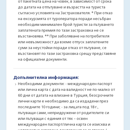
от пакетната цена на човек, в зависимост от срока
до датата на отпътуване и възрастта на туриста
съгласно условията на Застрахователя. * При отказ
на екскурзията от туроператора поради несъбран
необходим минимален брой туристи за пътуването
заплатената премия по тази застраховка не се
възстановява. ** При заболяване на потребителя
или невъзможност да вземе отпуск заплатените
суми за неустойки поради отказ от пътуване, се
възстановят по тази застраховка срещу представяне
на официални документи.
Допълнителна информация:
Необходими документи: - международен паспорт
или лична карта с дата на валидност не по-малко от
60 дни от датата на влизане в Турция, безсрочните
лични карти е необходимо да са издадени през
последните 10 години; - за лицата под 18 г.,
пътуващи сами, непридружени от родителите си
или пътуващи с единия от тях – освен
международен паспорт/лична карта се изисква и