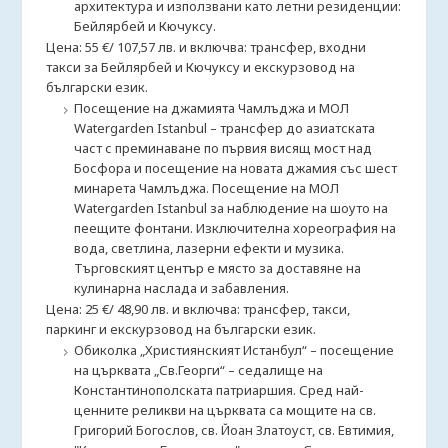
архитектура и използвани като летни резиденции:
Бейлярбей и Кючуксу.
Цена: 55 €/ 107,57 лв. и включва: трансфер, входни
такси за Бейлярбей и Кючуксу и екскурзовод на
български език.
Посещение на джамията Чамлъджа и МОЛ
Watergarden Istanbul – трансфер до азиатската
част с преминаване по първия висящ мост над
Босфора и посещение на новата джамия със шест
минарета Чамлъджа. Посещение на МОЛ
Watergarden Istanbul за наблюдение на шоуто на
пеещите фонтани. Изключителна хореография на
вода, светлина, лазерни ефекти и музика.
Търговският център е място за доставяне на
кулинарна наслада и забавления.
Цена: 25 €/ 48,90 лв. и включва: трансфер, такси,
паркинг и екскурзовод на български език.
Обиколка „Християнският Истанбул“ – посещение
на църквата „Св.Георги“ – седалище на
Константинополската патриаршия. Сред най-
ценните реликви на църквата са мощите на св.
Григорий Богослов, св. Йоан Златоуст, св. Евтимия,