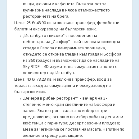
къщи, дюкяни и кафенета. Възможност за
кулинарна наслада в някое от множеството
ресторанчета на брега.
Цена: 25 €/ 48.90 лв. и включва: трансфер, фериботни
билети и екскурзовод на български език.
„Истанбул от високо” с посещение на
небостъргача „Сапфир” – най-високата жилищна
сграда в Европа с панорамната площадка,
откъдето се открива гледка към града и Босфора
на 360 градуса и възможност да се насладите на
Sky RIDE – 4D изумителна симулация на полет с
хеликоптер над Истанбул.
Цена: 40 €/ 78,23 лв. и включва: трансфер, вход за
терасата, вход за симулацията и екскурзовод на
български език.
„Вечеря в рибен ресторант“ – вечеря на 3-
степенно меню край светлините на Босфора и
залива Златен рог – салата по избор от три
предложения; основно по избор риба на деня или
кюфтенца с гарнитура; десерт сезонни плодове;
мезе за четирима се поставя на масата. Напитки по
желание и срещу доплащане.