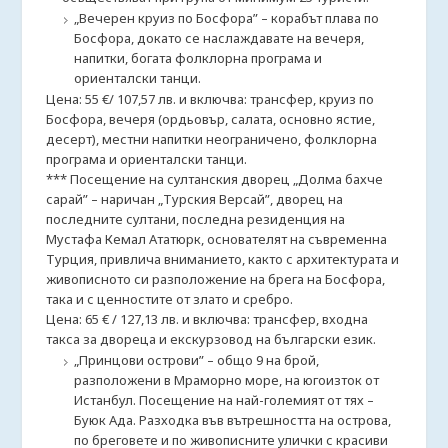
„Вечерен круиз по Босфора” – корабът плава по
Босфора, докато се наслаждавате на вечеря,
напитки, богата фолклорна програма и
ориенталски танци.
Цена: 55 €/ 107,57 лв. и включва: трансфер, круиз по
Босфора, вечеря (ордьовър, салата, основно ястие,
десерт), местни напитки неограничено, фолклорна
програма и ориенталски танци.
*** Посещение на султанския дворец „Долма бахче
сарай” – наричан „Турския Версай”, дворец на
последните султани, последна резиденция на
Мустафа Кемал Ататюрк, основателят на съвременна
Турция, привлича вниманието, както с архитектурата и
живописното си разположение на брега на Босфора,
така и с ценностите от злато и сребро.
Цена: 65 € / 127,13 лв. и включва: трансфер, входна
такса за двореца и екскурзовод на български език.
„Принцови острови” – общо 9 на брой,
разположени в Мраморно море, на югоизток от
Истанбул. Посещение на най-големият от тях –
Буюк Ада. Разходка във вътрешността на острова,
по бреговете и по живописните улички с красиви