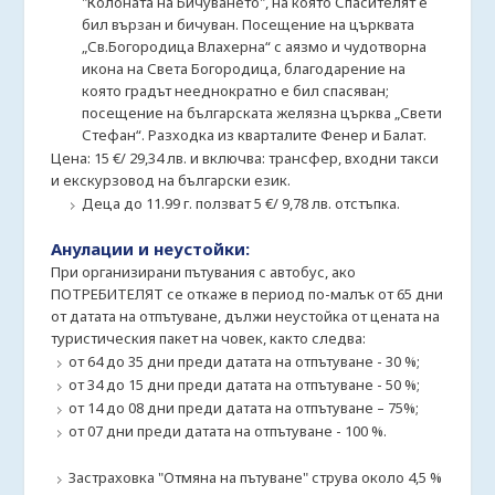
"Колоната на Бичуването", на която Спасителят е
бил вързан и бичуван. Посещение на църквата
„Св.Богородица Влахерна“ с аязмо и чудотворна
икона на Света Богородица, благодарение на
която градът нееднократно е бил спасяван;
посещение на българската желязна църква „Свети
Стефан“. Разходка из кварталите Фенер и Балат.
Цена: 15 €/ 29,34 лв. и включва: трансфер, входни такси
и екскурзовод на български език.
Деца до 11.99 г. ползват 5 €/ 9,78 лв. отстъпка.
Анулации и неустойки:
При организирани пътувания с автобус, ако
ПОТРЕБИТЕЛЯТ се откаже в период по-малък от 65 дни
от датата на отпътуване, дължи неустойка от цената на
туристическия пакет на човек, както следва:
от 64 до 35 дни преди датата на отпътуване - 30 %;
от 34 до 15 дни преди датата на отпътуване - 50 %;
от 14 до 08 дни преди датата на отпътуване – 75%;
от 07 дни преди датата на отпътуване - 100 %.
Застраховка "Отмяна на пътуване" струва около 4,5 %