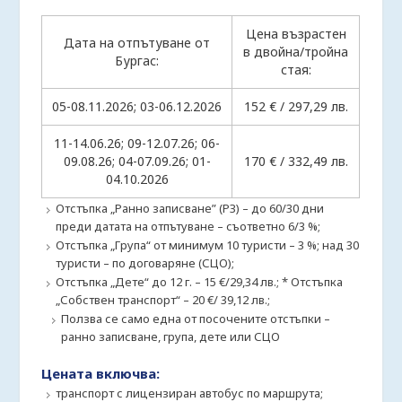
Цена възрастен
Дата на отпътуване от
в двойна/тройна
Бургас:
стая:
05-08.11.2026; 03-06.12.2026
152 € / 297,29 лв.
11-14.06.26; 09-12.07.26; 06-
09.08.26; 04-07.09.26; 01-
170 € / 332,49 лв.
04.10.2026
Отстъпка „Ранно записване” (РЗ) – до 60/30 дни
преди датата на отпътуване – съответно 6/3 %;
Отстъпка „Група“ от минимум 10 туристи – 3 %; над 30
туристи – по договаряне (СЦО);
Отстъпка „Дете“ до 12 г. – 15 €/29,34 лв.; * Отстъпка
„Собствен транспорт“ – 20 €/ 39,12 лв.;
Ползва се само една от посочените отстъпки –
ранно записване, група, дете или СЦО
Цената включва:
транспорт с лицензиран автобус по маршрута;