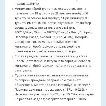
надпис ДИНИТА
Минимален брой туристи за осъществяване на
пътуването – 18 туристи за 23-местен автобус/40
туристи за 50-местен автобус; * При минимум 08
туристи има възможност за двупосочен трансфер
срещу доплащане за тръгване от: Варна –
30€/58,67лв.; Обзор – 18€/35,20 лв.; Св.Влас, Сл.бряг,
Несебър, Равда, Ахелой – 13€/25,43 лв.; Поморие,
Сарафово – 8€/15,65 лв.; Несъбирането на
минимален брой туристи за трансфер не е
основание за прекратяване на договора
Срок за уведомление от страна на агенцията за
неосъществяване на пътуването поради несъбран
минимален брой туристи – 07 дни преди датата на
отпътуване;
Турция: няма визови и санитарни изисквания за
български граждани; забранено е пушенето
обществени места; водата в Истанбул НЕ се пие; *
Парична единица - турска лира (1 TRL ≈ 0,02 €); *
Няма часова разлика от м.03 до м.10; * Капалъ чарши
не работи в неделя; пазарите затварят в 19.00 ч.