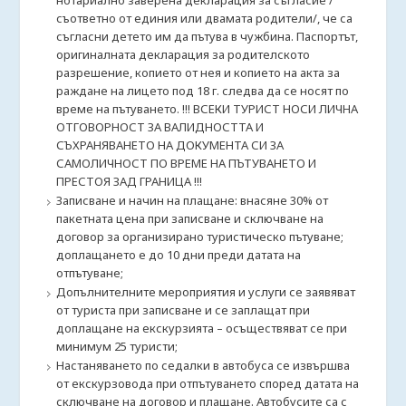
нотариално заверена декларация за съгласие /
съответно от единия или двамата родители/, че са
съгласни детето им да пътува в чужбина. Паспортът,
оригиналната декларация за родителското
разрешение, копието от нея и копието на акта за
раждане на лицето под 18 г. следва да се носят по
време на пътуването. !!! ВСЕКИ ТУРИСТ НОСИ ЛИЧНА
ОТГОВОРНОСТ ЗА ВАЛИДНОСТТА И
СЪХРАНЯВАНЕТО НА ДОКУМЕНТА СИ ЗА
САМОЛИЧНОСТ ПО ВРЕМЕ НА ПЪТУВАНЕТО И
ПРЕСТОЯ ЗАД ГРАНИЦА !!!
Записване и начин на плащане: внасяне 30% от
пакетната цена при записване и сключване на
договор за организирано туристическо пътуване;
доплащането е до 10 дни преди датата на
отпътуване;
Допълнителните мероприятия и услуги се заявяват
от туриста при записване и се заплащат при
доплащане на екскурзията – осъществяват се при
минимум 25 туристи;
Настаняването по седалки в автобуса се извършва
от екскурзовода при отпътуването според датата на
сключване на договор и плащане. Автобусите са с