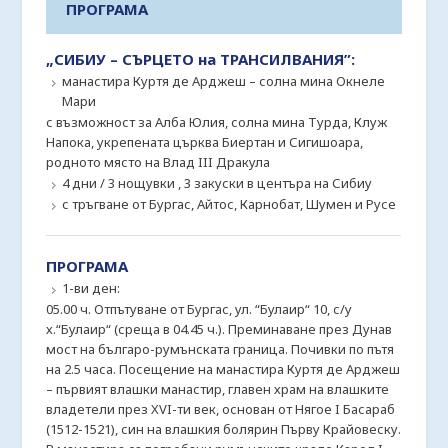
ПРОГРАМА
„СИБИУ – СЪРЦЕТО на ТРАНСИЛВАНИЯ”:
манастира Куртя де Арджеш – солна мина Окнеле
Мари
с възможност за Алба Юлия, солна мина Турда, Клуж
Напока, укрепената църква Биертан и Сигишоара,
родното място на Влад III Дракула
4 дни / 3 нощувки , 3 закуски в центъра на Сибиу
с тръгване от Бургас, Айтос, Карнобат, Шумен и Русе
ПРОГРАМА
1-ви ден:
05.00 ч. Отпътуване от Бургас, ул. “Булаир“ 10, с/у
х.“Булаир“ (среща в 04.45 ч.). Преминаване през Дунав
мост на българо-румънската граница. Почивки по пътя
на 2.5 часа. Посещение на манастира Куртя де Арджеш
– първият влашки манастир, главен храм на влашките
владетели през XVI-ти век, основан от Нягое I Басараб
(1512-1521), син на влашкия болярин Първу Крайовеску.