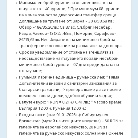
Минимален брой туристи за осъществяване на
пътуването – 40 туристи; * При минимум 08 туристи
има възможност за двупосочен трансфер срещу
доплащане за тръгване от: Варна – 30 €/58,68 лв.;
Обзор –18€/35,20лв.; Св.Влас, Сл.бряг, Несебър,
Равда, Ахелой–13€/25,43лв.; Поморие, Сарафово–
8€/15,65лв. Несъбирането на минимален брой за
трансфер не е основание за разваляне на договора;
Срок за уведомление от страна на агенцията за
неосъществяване на пътуването поради несъбран
минимален брой туристи – 07 дни преди датата на
отпътуване;
Румъния: парична единица – румънска лея; * Няма
допълнителни визови и санитарни изисквания за
български граждани; -> препоръчваме да си носите
комплект топли дрехи, удобни обувки и чадър;
Валутен курс: 1 RON = 0,21 €/ 0,41 лв.; * Часово време:
България 12:00 ч. Румъния 12:00 ч.;
Входни такси (към 01.01.2026 г.): Сибиу: музея
Брюкентал (музей на изящните изкуства) – 50 RON за
галерията за европейско изкуство, 20 RON за
галерията за румънско изкуство; солна мина Окнеле