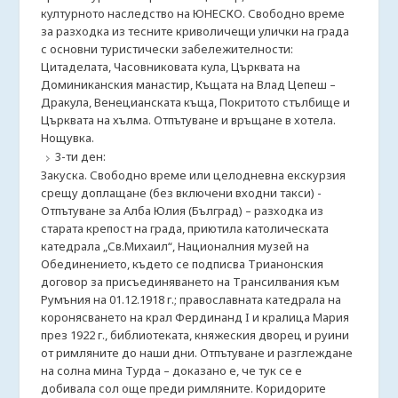
културното наследство на ЮНЕСКО. Свободно време
за разходка из тесните криволичещи улички на града
с основни туристически забележителности:
Цитаделата, Часовниковата кула, Църквата на
Доминиканския манастир, Къщата на Влад Цепеш –
Дракула, Венецианската къща, Покритото стълбище и
Църквата на хълма. Отпътуване и връщане в хотела.
Нощувка.
3-ти ден:
Закуска. Свободно време или целодневна екскурзия
срещу доплащане (без включени входни такси) -
Отпътуване за Алба Юлия (Бълград) – разходка из
старата крепост на града, приютила католическата
катедрала „Св.Михаил“, Националния музей на
Обединението, където се подписва Трианонския
договор за присъединяването на Трансилвания към
Румъния на 01.12.1918 г.; православната катедрала на
коронясването на крал Фердинанд I и кралица Мария
през 1922 г., библиотеката, княжеския дворец и руини
от римляните до наши дни. Отпътуване и разглеждане
на солна мина Турда – докaзано е, че тук се е
добивала сол още преди римляните. Коридорите