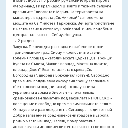
В манастира са погребани румънските крале Карол I,
Фердинанд I и крал Карол II, както и техните съпруги
кралиците Елисавета и Мария. На територията на
манастира в църквата „Св. Николай“ са положени
мощите на Св.Филотеа Търновска. Вечерта пристигане
и настаняване в хотел My Continental 3* или подобен в
централната част на Сибиу. Нощувка.
2-ри ден:
Закуска. Пешеходна разходка из забележителния
трансилвански град Сибиу – крепостните стени,
Големия площад – католическата църква „Св. Троица”,
Кулата на Съвета, Малкия площад, Моста на лъжите,
плoщад „Хюет”, Евангелистката църква „Св.
Богородица", двореца Брюкентал (отвън). Свободно
време или полудневна екскурзия срещу заплащане
(без включени входни такси) – отпътуване за
укрепената църква в Биертан – впечатляващ
средновековен паметник под закрилата на ЮНЕСКО –
посещение и свободно време в симпатичното селце.
Отпътуване и разглеждане на Сигишора – един от най-
добре запазените средновековни градове в Европа,
родно място на Влад Цепеш, с очарователна
архитектура и исторически център, част от световното