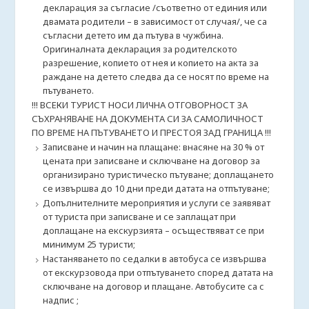
декларация за съгласие /съответно от единия или
двамата родители – в зависимост от случая/, че са
съгласни детето им да пътува в чужбина.
Оригиналната декларация за родителското
разрешение, копието от нея и копието на акта за
раждане на детето следва да се носят по време на
пътуването.
!!! ВСЕКИ ТУРИСТ НОСИ ЛИЧНА ОТГОВОРНОСТ ЗА
СЪХРАНЯВАНЕ НА ДОКУМЕНТА СИ ЗА САМОЛИЧНОСТ
ПО ВРЕМЕ НА ПЪТУВАНЕТО И ПРЕСТОЯ ЗАД ГРАНИЦА !!!
Записване и начин на плащане: внасяне на 30 % от
цената при записване и сключване на договор за
организирано туристическо пътуване; доплащането
се извършва до 10 дни преди датата на отпътуване;
Допълнителните мероприятия и услуги се заявяват
от туриста при записване и се заплащат при
доплащане на екскурзията – осъществяват се при
минимум 25 туристи;
Настаняването по седалки в автобуса се извършва
от екскурзовода при отпътуването според датата на
сключване на договор и плащане. Автобусите са с
надпис ;