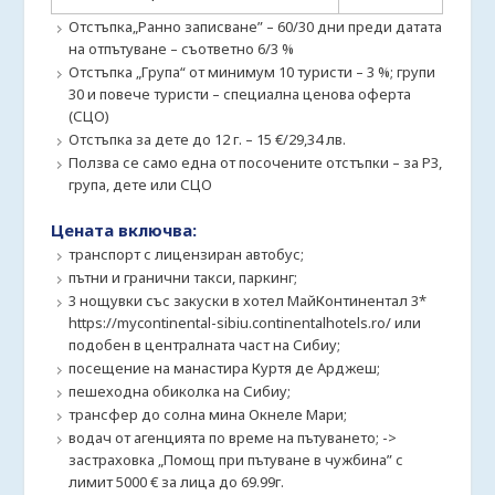
Отстъпка„Ранно записване” – 60/30 дни преди датата
на отпътуване – съответно 6/3 %
Отстъпка „Група“ от минимум 10 туристи – 3 %; групи
30 и повече туристи – специална ценова оферта
(СЦО)
Отстъпка за дете до 12 г. – 15 €/29,34 лв.
Ползва се само една от посочените отстъпки – за РЗ,
група, дете или СЦО
Цената включва:
транспорт с лицензиран автобус;
пътни и гранични такси, паркинг;
3 нощувки със закуски в хотел МайКонтинентал 3*
https://mycontinental-sibiu.continentalhotels.ro/ или
подобен в централната част на Сибиу;
посещение на манастира Куртя де Арджеш;
пешеходна обиколка на Сибиу;
трансфер до солна мина Окнеле Мари;
водач от агенцията по време на пътуването; ->
застраховка „Помощ при пътуване в чужбина” с
лимит 5000 € за лица до 69.99г.