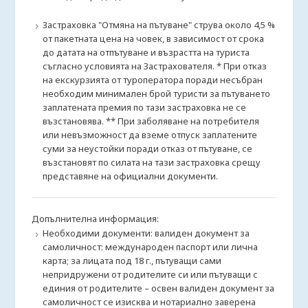
Застраховка "Отмяна на пътуване" струва около 4,5 %
от пакетната цена на човек, в зависимост от срока
до датата на отпътуване и възрастта на туриста
съгласно условията на Застрахователя. * При отказ
на екскурзията от туроператора поради несъбран
необходим минимален брой туристи за пътуването
заплатената премия по тази застраховка не се
възстановява. ** При заболяване на потребителя
или невъзможност да вземе отпуск заплатените
суми за неустойки поради отказ от пътуване, се
възстановят по силата на тази застраховка срещу
представяне на официални документи.
Допълнителна информация:
Необходими документи: валиден документ за
самоличност: международен паспорт или лична
карта; за лицата под 18 г., пътуващи сами
непридружени от родителите си или пътуващи с
единия от родителите – освен валиден документ за
самоличност се изисква и нотариално заверена