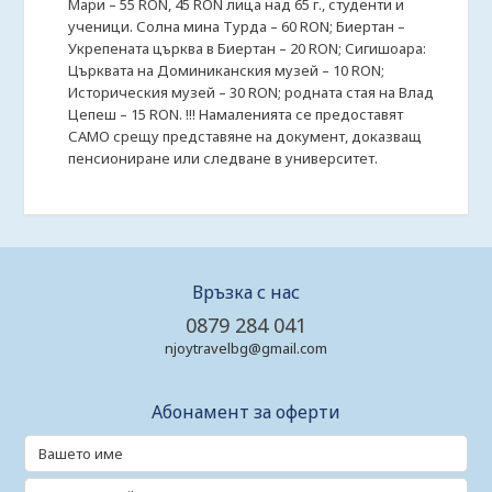
Мари – 55 RON, 45 RON лица над 65 г., студенти и
ученици. Солна мина Турда – 60 RON; Биертан –
Укрепената църква в Биертан – 20 RON; Сигишоара:
Църквата на Доминиканския музей – 10 RON;
Историческия музей – 30 RON; родната стая на Влад
Цепеш – 15 RON. !!! Намаленията се предоставят
САМО срещу представяне на документ, доказващ
пенсиониране или следване в университет.
Връзка с нас
0879 284 041
njoytravelbg@gmail.com
Абонамент за оферти