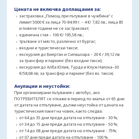
Цената не включва доплащания за:
застраховка „Помощ при пътуване в чужбина” с
лимит 5000 € за лица 70-84.99 г. – 4 €/ 7,82 лв.; лица 85
и повече години не се застраховат;
единична стая – 100 €/ 195,58 лв.;
тръгване от място, различно от Бургас;
входни и туристически такси;
екскурзия до Биертан и Сигишоара – 20 € / 39,12 лв
за трансфер и паркинг (без входни такси);
екскурзия до Алба Юлия, Турда и Клуж Напока–30
€/58,68 лв; за трансфер и паркинг (без вх. такси).
Анулации и неустойки:
При организирани пътувания с автобус, ако
ПОТРЕБИТЕЛЯТ се откаже в период по-малък от 65 дни
от датата на отпътуване, дължи неустойка от цената на
туристическия пакет на човек, както следва:
от 64 до 35 дни преди датата на отпътуване - 30 %;
от 34 до 15 дни преди датата на отпътуване - 50 %;
от 14 до 08 дни преди датата на отпътуване - 75%;
от 07 дни преди датата на отпътуване - 100 %.