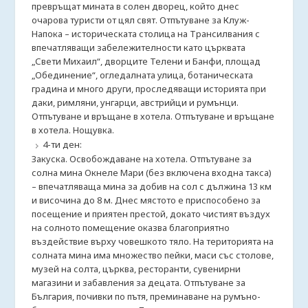
превръщат мината в солен дворец, който днес
очарова туристи от цял свят. Отпътуване за Клуж-
Напока – историческата столица на Трансилвания с
впечатляващи забележителности като църквата
„Свети Михаил“, дворците Телени и Банфи, площад
„Обединение“, огледалната улица, ботаническата
градина и много други, проследяващи историята при
даки, римляни, унгарци, австрийци и румънци.
Отпътуване и връщане в хотела. Отпътуване и връщане
в хотела. Нощувка.
4-ти ден:
Закуска. Освобождаване на хотела. Отпътуване за
солна мина Окнеле Мари (без включена входна такса)
– впечатляваща мина за добив на сол с дължина 13 км
и височина до 8 м. Днес мястото е приспособено за
посещение и приятен престой, докато чистият въздух
на солното помещение оказва благоприятно
въздействие върху човешкото тяло. На територията на
солната мина има множество пейки, маси със столове,
музей на солта, църква, ресторанти, сувенирни
магазини и забавления за децата. Отпътуване за
България, почивки по пътя, преминаване на румъно-