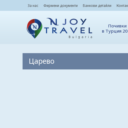
За нас
Фирмени документи
Банкови детайли
Контак
Почивки
в Турция 2
Царево