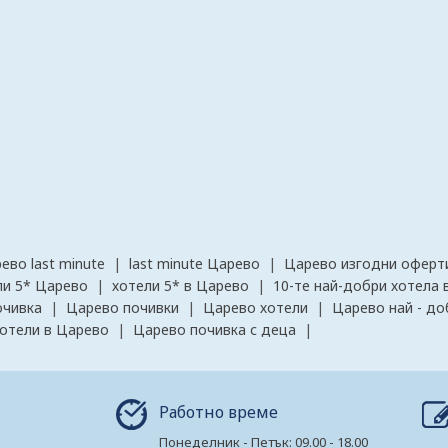
ево last minute
|
last minute Царево
|
Царево изгодни оферт
ли 5* Царево
|
хотели 5* в Царево
|
10-те най-добри хотела 
очивка
|
Царево почивки
|
Царево хотели
|
Царево най - до
e хотели в Царево
|
Царево почивка с деца
|
Работно време
Понеделник - Петък: 09.00 - 18.00