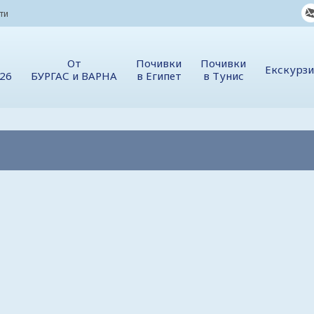
ти
От
Почивки
Почивки
Екскурз
026
БУРГАС и ВАРНА
в Египет
в Тунис