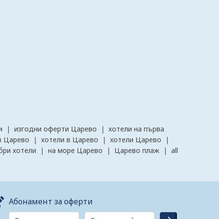
и
|
изгодни оферти Царево
|
хотели на първа
в Царево
|
хотели в Царево
|
хотели Царево
|
бри хотели
|
на море Царево
|
Царево плаж
|
all
Абонамент за оферти