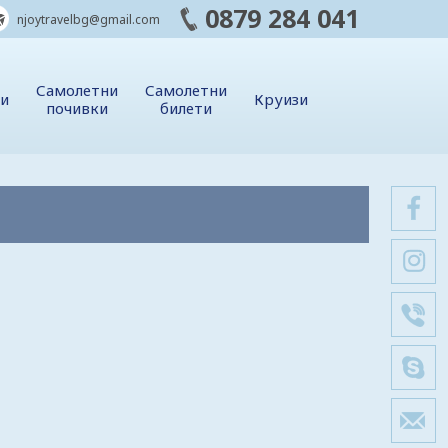
0879 284 041
njoytravelbg@gmail.com
Самолетни
Самолетни
ии
Круизи
почивки
билети