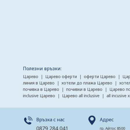
Полезни връзки:
Царево
|
Царево оферти
|
оферти Царево
|
Цар
линия в Царево
|
хотели до плажа Царево
|
хоте
почивка в Царево
|
почивки в Царево
|
Царево п
inclusive Царево
|
Царево all inclusive
|
all incusiv
Връзка с нас
Адрес
0879 284 041
гр. Айтос 8500