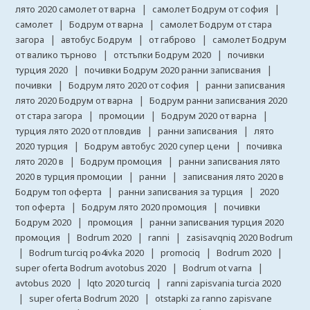
|
|
лято 2020 самолет от варна
самолет Бодрум от софия
|
|
самолет
Бодрум от варна
самолет Бодрум от стара
|
|
|
загора
автобус Бодрум
от габрово
самолет Бодрум
|
|
от валико търново
отстъпки Бодрум 2020
почивки
|
|
турция 2020
почивки Бодрум 2020 ранни записвания
|
|
почивки
Бодрум лято 2020 от софия
ранни записвания
|
лято 2020 Бодрум от варна
Бодрум ранни записвания 2020
|
|
|
от стара загора
промоции
Бодрум 2020 от варна
|
|
турция лято 2020 от пловдив
ранни записвания
лято
|
|
2020 турция
Бодрум автобус 2020 супер цени
почивка
|
|
лято 2020 в
Бодрум промоция
ранни записвания лято
|
|
2020 в турция промоции
ранни
записвания лято 2020 в
|
|
Бодрум топ оферта
ранни записвания за турция
2020
|
|
топ оферта
Бодрум лято 2020 промоция
почивки
|
|
Бодрум 2020
промоция
ранни записвания турция 2020
|
|
|
промоция
Bodrum 2020
ranni
zasisavqniq 2020 Bodrum
|
|
|
|
Bodrum turciq po4ivka 2020
promociq
Bodrum 2020
|
|
super oferta Bodrum avotobus 2020
Bodrum ot varna
|
|
avtobus 2020
lqto 2020 turciq
ranni zapisvania turcia 2020
|
|
super oferta Bodrum 2020
otstapki za ranno zapisvane