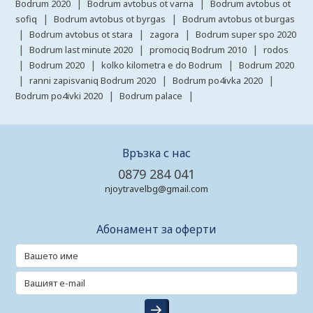
|
|
Bodrum 2020
Bodrum avtobus ot varna
Bodrum avtobus ot
|
|
sofiq
Bodrum avtobus ot byrgas
Bodrum avtobus ot burgas
|
|
|
Bodrum avtobus ot stara
zagora
Bodrum super spo 2020
|
|
|
Bodrum last minute 2020
promociq Bodrum 2010
rodos
|
|
|
Bodrum 2020
kolko kilometra e do Bodrum
Bodrum 2020
|
|
|
ranni zapisvaniq Bodrum 2020
Bodrum po4ivka 2020
|
|
Bodrum po4ivki 2020
Bodrum palace
Връзка с нас
0879 284 041
njoytravelbg@gmail.com
Абонамент за оферти