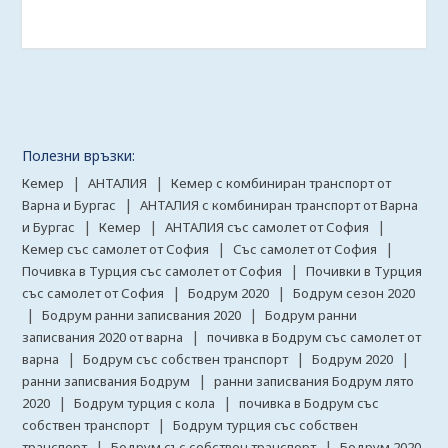
Полезни връзки:
|
|
Кемер
АНТАЛИЯ
Кемер с комбиниран транспорт от
|
Варна и Бургас
АНТАЛИЯ с комбиниран транспорт от Варна
|
|
|
и Бургас
Кемер
АНТАЛИЯ със самолет от София
|
|
Кемер със самолет от София
Със самолет от София
|
Почивка в Турция със самолет от София
Почивки в Турция
|
|
със самолет от София
Бодрум 2020
Бодрум сезон 2020
|
|
Бодрум ранни записвания 2020
Бодрум ранни
|
записвания 2020 от варна
почивка в Бодрум със самолет от
|
|
|
варна
Бодрум със собствен транспорт
Бодрум 2020
|
ранни записвания Бодрум
ранни записвания Бодрум лято
|
|
2020
Бодрум турция с кола
почивка в Бодрум със
|
собствен транспорт
Бодрум турция със собствен
|
|
транспорт
Бодрум със собствен транспорт
Бодрум 2020