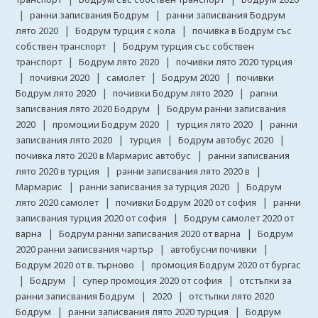
|
|
ранни записвания Бодрум
ранни записвания Бодрум
|
|
лято 2020
Бодрум турция с кола
почивка в Бодрум със
|
собствен транспорт
Бодрум турция със собствен
|
|
транспорт
Бодрум лято 2020
почивки лято 2020 турция
|
|
|
|
почивки 2020
самолет
Бодрум 2020
почивки
|
|
Бодрум лятo 2020
почивки Бодрум лято 2020
раnни
|
записвания лято 2020 Бодрум
Бодрум ранни записвания
|
|
|
2020
промоции Бодрум 2020
турция лято 2020
ранни
|
|
|
записвания лято 2020
турция
Бодрум автобус 2020
|
почивка лято 2020 в Мармарис автобус
ранни записвания
|
|
лято 2020 в турция
ранни записвания лято 2020 в
|
|
Мармарис
ранни записвания за турция 2020
Бодрум
|
|
лято 2020 самолет
почивки Бодрум 2020 от софия
ранни
|
записвания турция 2020 от софия
Бодрум самолет 2020 от
|
|
варна
Бодрум ранни записвания 2020 от варна
Бодрум
|
|
2020 ранни записвания чартър
автобусни почивки
|
Бодрум 2020 от в. търново
промоция Бодрум 2020 от бургас
|
|
|
Бодрум
супер промоция 2020 от софия
отстъпки за
|
|
ранни записвания Бодрум
2020
отстъпки лято 2020
|
|
Бодрум
ранни записвания лято 2020 турция
Бодрум