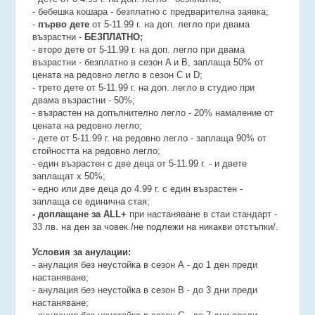
- бебешка кошара - безплатно с предварителна заявка;
-
първо дете
от 5-11.99 г. на доп. легло при двама
възрастни -
БЕЗПЛАТНО;
- второ дете от 5-11.99 г. на доп. легло при двама
възрастни - безплатно в сезон A и B, заплаща 50% от
цената на редовно легло в сезон C и D;
- трето дете от 5-11.99 г. на доп. легло в студио при
двама възрастни - 50%;
- възрастен на допълнително легло - 20% намаление от
цената на редовно легло;
- дете от 5-11.99 г. на редовно легло - заплаща 90% от
стойността на редовно легло;
- един възрастен с две деца от 5-11.99 г. - и двете
заплащат х 50%;
- едно или две деца до 4.99 г. с един възрастен -
заплаща се единична стая;
- доплащане за ALL+
при настаняване в стаи стандарт -
33 лв. на ден за човек /не подлежи на никакви отстъпки/.
Условия за анулации:
- анулация без неустойка в сезон А - до 1 ден преди
настаняване;
- анулация без неустойка в сезон В - до 3 дни преди
настаняване;