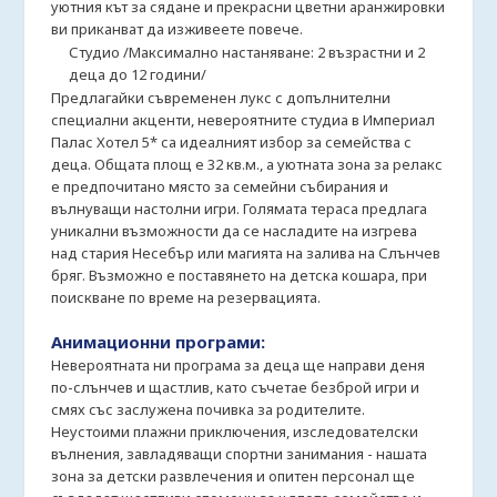
уютния кът за сядане и прекрасни цветни аранжировки
ви приканват да изживеете повече.
Студио /Максимално настаняване: 2 възрастни и 2
деца до 12 години/
Предлагайки съвременен лукс с допълнителни
специални акценти, невероятните студиа в Империал
Палас Хотел 5* са идеалният избор за семейства с
деца. Общата площ е 32 кв.м., а уютната зона за релакс
е предпочитано място за семейни събирания и
вълнуващи настолни игри. Голямата тераса предлага
уникални възможности да се насладите на изгрева
над стария Несебър или магията на залива на Слънчев
бряг. Възможно е поставянето на детска кошара, при
поискване по време на резервацията.
Анимационни програми:
Невероятната ни програма за деца ще направи деня
по-слънчев и щастлив, като съчетае безброй игри и
смях със заслужена почивка за родителите.
Неустоими плажни приключения, изследователски
вълнения, завладяващи спортни занимания - нашата
зона за детски развлечения и опитен персонал ще