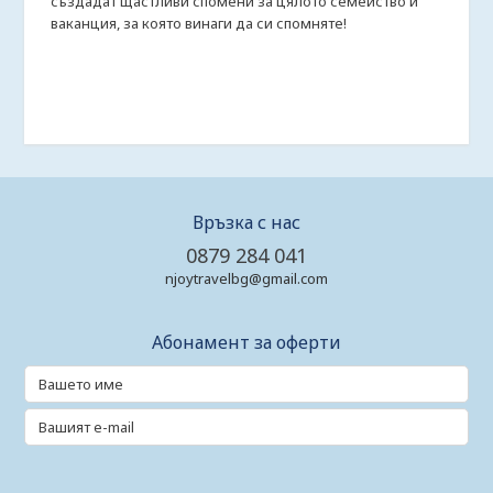
създадат щастливи спомени за цялото семейство и
ваканция, за която винаги да си спомняте!
Връзка с нас
0879 284 041
njoytravelbg@gmail.com
Абонамент за оферти