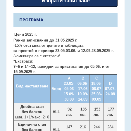
Изпрати запитване
ПРОГРАМА
Цени 2025 г.
Ранни записвания до 31.05.2025 г.
-15% отстъпка от цените в таблицата
за престой в периода 23.05-03.06. и 12.09-28.09.2025 г.
/комбинира се с екстраси/
*Екстраси:
7=6 и 14=12, валидни за пристигания до 05.06. и от
15.09.2025 г.
А
В
С
23.05-
06.06-
18.06-
D
Вид настаняване
Борд
05.06
17.06
06.07
07.07-
15.09-
10.09-
25.08-
24.08
30.09
14.09
09.09
Двойна стая
92
135
153
177
без балкон
ALL
лв.
лв.
лв.
лв.
мин. 1+1/макс. 2+0
Единична стая
147
216
244
284
без балкон
ALL