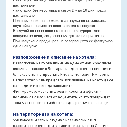
- анулация без неустойка в сезон С - до 7 дни преди
настаняване;
- анулация без неустойка в сезон D - до 10 дни преди
настаняване.
При нарушение на сроковете за анулация се заплаща
неустойка в размер на цената на една нощувка.
В случай на неявяване на гост се фактурират две
нощувки по цена, актуална към датата на пристигане.
При напускане преди края на резервацията се фактурира
една нощувка.
Разположение и описание на хотела:
Разположен на първа линия на един от най-красивите
пясъчни плажове в България и вдъхновен от пищния и
бляскав стил на древната Римска империя, Империал
Палас Хотел 5* ви предлага изживяване, на което да се
насладите и което да запомните.
Фин мрамор, масивни древни колони и ефектни
полилеи са само част от акцентите, които превръщат
това място в желан избор за една различна ваканция.
На територията на хотела:
550 луксозни стаи и студиа в класически стил
разкриват невероятни гледки към залива на Слънчев