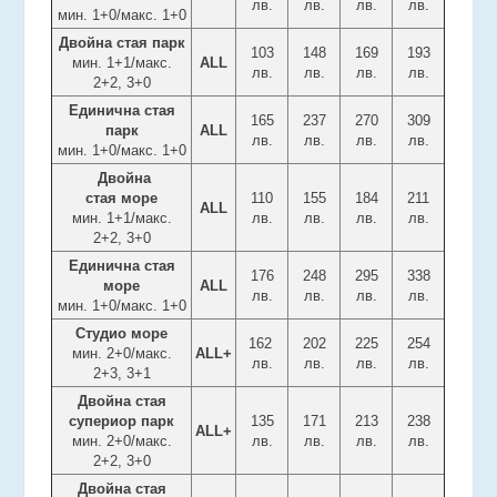
лв.
лв.
лв.
лв.
мин. 1+0/макс. 1+0
Двойна стая парк
103
148
169
193
мин. 1+1/макс.
ALL
лв.
лв.
лв.
лв.
2+2, 3+0
Единична стая
165
237
270
309
парк
ALL
лв.
лв.
лв.
лв.
мин. 1+0/макс. 1+0
Двойна
стая море
110
155
184
211
ALL
мин. 1+1/макс.
лв.
лв.
лв.
лв.
2+2, 3+0
Единична стая
176
248
295
338
море
ALL
лв.
лв.
лв.
лв.
мин. 1+0/макс. 1+0
Студио море
162
202
225
254
мин. 2+0/макс.
ALL+
лв.
лв.
лв.
лв.
2+3, 3+1
Двойна стая
супериор парк
135
171
213
238
ALL+
мин. 2+0/макс.
лв.
лв.
лв.
лв.
2+2, 3+0
Двойна стая