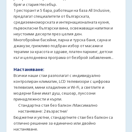
бряг и стария Несебър.
1 ресторант и 5 бара, работещи на база All Inclusive,
предлагат специалитети от българската,
средиземноморската и интернационалната кухня,
първокласни български вина, освежаващи напитки и
неустоими десерти през целия ден.
Многобройни басейни, парна и турска баня, сауна и
джакузи, грижливо подбран избор от масажи и
терапии за красота и здраве, платен паркинг, детски
кът и целодневна програма от безброй забавления...
Настаняване:
Всички наши стаи разполагат с индивидуално
контролиран климатик, LCD телевизори с цифрова
телевизия, мини хладилник и Wi-Fi, а светлите и
модерни бани имат душ, сешоар, луксозни
принадлежности и кърпи.
Стандартна стая без балкон /Максимално
настаняване: 2 възрастни/
Бюджетни и уютни, стандартните стаи без балкон са
отлично решение за единично или двойно
настаняване.