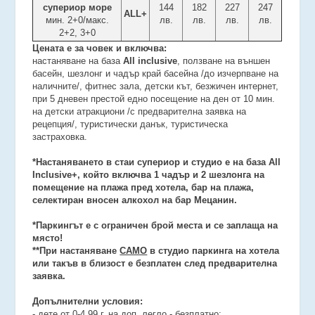
супериор море
144
182
227
247
ALL+
мин. 2+0/макс.
лв.
лв.
лв.
лв.
2+2, 3+0
Цената е за човек и включва:
настаняване на база
All inclusive
, ползване на външен
басейн, шезлонг и чадър край басейна /до изчерпване на
наличните/, фитнес зала, детски кът, безжичен интернет,
при 5 дневен престой едно посещение на ден от 10 мин.
на детски атракциони /с предварителна заявка на
рецепция/, туристически данък, туристическа
застраховка.
*Настаняването в стаи супериор и студио е на база All
Inclusive+, който включва
1 чадър и 2 шезлонга на
помещение на плажа пред хотела, бар на плажа,
селектиран вносен алкохол на бар Мецанин.
*Паркингът е с ограничен брой места и се заплаща на
място!
**При настаняване
САМО
в студио паркинга на хотела
или такъв в близост е безплатен след предварителна
заявка.
Допълнителни условия:
- дете от 0-4.99 г. на доп. легло - безплатно;