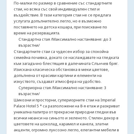
По-малки по размер в сравнение със стандартните
стаи, но всяка със свой индивидуален стил и
въздействие. В тази категория стаи не се предлага
услугата допълнително легло, но е възможно
поставянето на детска кошара, при поискване по
време на резервацията.
Стандартна стая /Максимално настаняване: до 3
възрастни/
Стандартните стаи са чудесен избор за спокойна
семейна почивка, докато се наслаждавате на гледката
към загадъчно блестящия в далечината Слънчев бряг.
Изискана класическа обстановка в меки цветове,
допълнена от красиви картини и елементи на
изкуството, създават атмосфера на удобство.
Супериорна стая /Максимално настаняване: 3
възрастни/
Шикозни и просторни, супериорните стаи на Imperial
Palace Hotel 5 * са разположени на 8-я етаж и разкриват
уникална палитра от прекрасни природни гледки във
всички нюанси на синьото и зеленото. Стилен декор в
цветовете на шоколад, карамел и канела, златни
акценти, огромно луксозно легло, елегантни мебели в