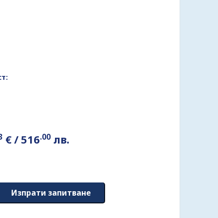
т:
3
.00
€
/
516
лв.
Изпрати запитване