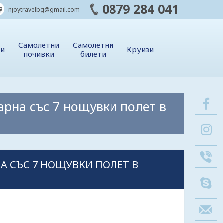
0879 284 041
njoytravelbg@gmail.com
Самолетни
Самолетни
ии
Круизи
почивки
билети
арна със 7 нощувки полет в
А СЪС 7 НОЩУВКИ ПОЛЕТ В