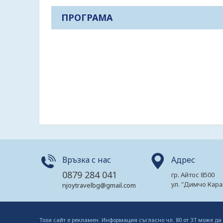
ПРОГРАМА
Връзка с нас
Адрес
0879 284 041
гр. Айтос 8500
ул. "Димчо Кара
njoytravelbg@gmail.com
Този сайт е рекламен. Информация съгласно чл. 80 от ЗТ може да