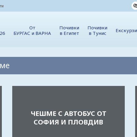
ти
От
Почивки
Почивки
Екскурз
026
БУРГАС и ВАРНА
в Египет
в Тунис
шме
ЧЕШМЕ С АВТОБУС ОТ
СОФИЯ И ПЛОВДИВ