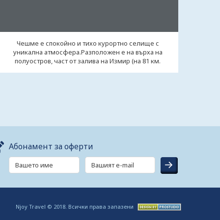
Чешме е спокойно и тихо курортно селище с
уникална атмосфера.Разположен е на върха на
полуостров, част от залива на Измир (на 81 км.
западно ...
Абонамент за оферти
Njoy Travel © 2018. Всички права запазени