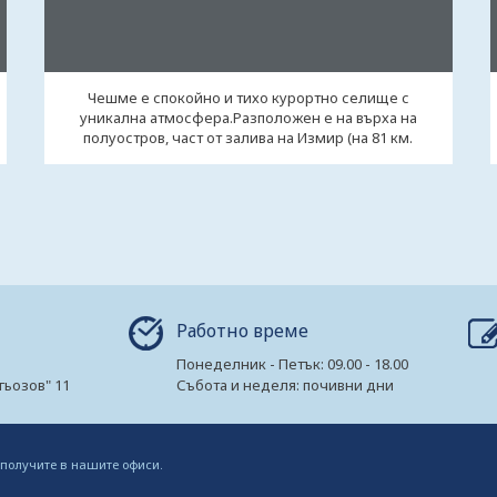
Чешме е спокойно и тихо курортно селище с
уникална атмосфера.Разположен е на върха на
полуостров, част от залива на Измир (на 81 км.
западно ...
Работно време
Понеделник - Петък: 09.00 - 18.00
гьозов" 11
Събота и неделя: почивни дни
 получите в нашите офиси.