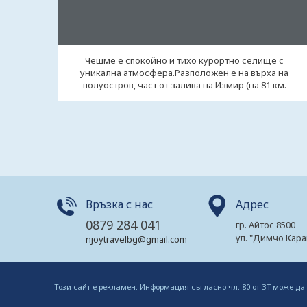
Чешме е спокойно и тихо курортно селище с
уникална атмосфера.Разположен е на върха на
полуостров, част от залива на Измир (на 81 км.
западно ...
Връзка с нас
Адрес
0879 284 041
гр. Айтос 8500
ул. "Димчо Кара
njoytravelbg@gmail.com
Този сайт е рекламен. Информация съгласно чл. 80 от ЗТ може да