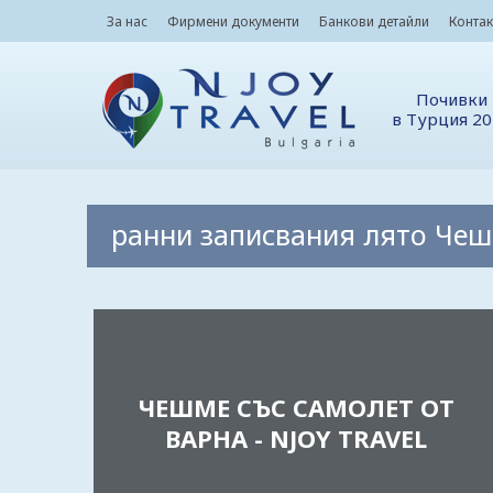
За нас
Фирмени документи
Банкови детайли
Контак
Почивки
в Турция 2
ранни записвания лято Че
ЧЕШМЕ СЪС САМОЛЕТ ОТ
ВАРНА - NJOY TRAVEL