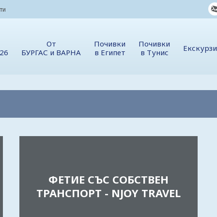
ти
От
Почивки
Почивки
Екскурз
026
БУРГАС и ВАРНА
в Египет
в Тунис
ФЕТИЕ СЪС СОБСТВЕН
ТРАНСПОРТ - NJOY TRAVEL