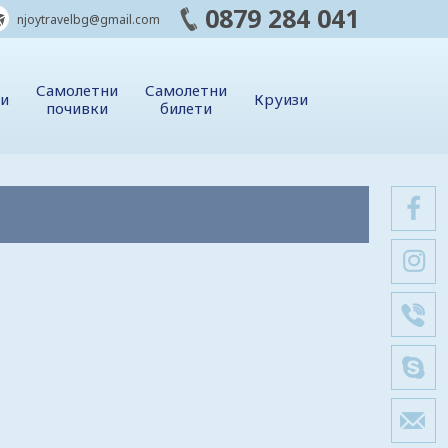
0879 284 041
njoytravelbg@gmail.com
Самолетни
Самолетни
ии
Круизи
почивки
билети