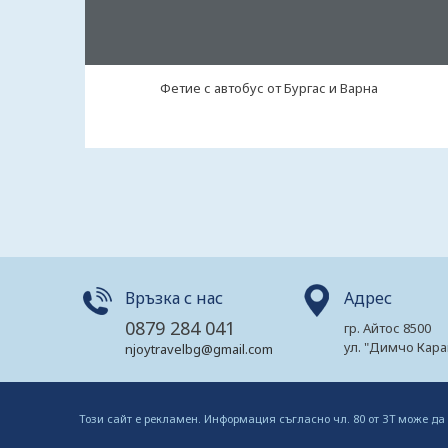
Фетие с автобус от Бургас и Варна
Връзка с нас
Адрес
0879 284 041
гр. Айтос 8500
ул. "Димчо Кара
njoytravelbg@gmail.com
Този сайт е рекламен. Информация съгласно чл. 80 от ЗТ може да