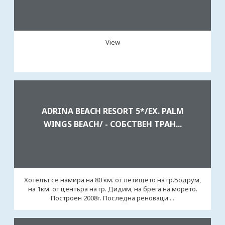
View
ADRINA BEACH RESORT 5*/EX. PALM
WINGS BEACH/ - СОБСТВЕН ТРАН...
Хотелът се намира на 80 км. от летището на гр.Бодрум,
на 1км. от центъра на гр. Дидим, на брега на морето.
Построен 2008г. Последна реноваци ...