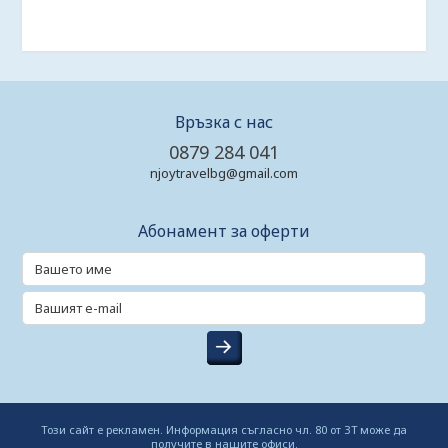
Връзка с нас
0879 284 041
njoytravelbg@gmail.com
Абонамент за оферти
Този сайт е рекламен. Информация съгласно чл. 80 от ЗТ може да
получите в нашите офиси.