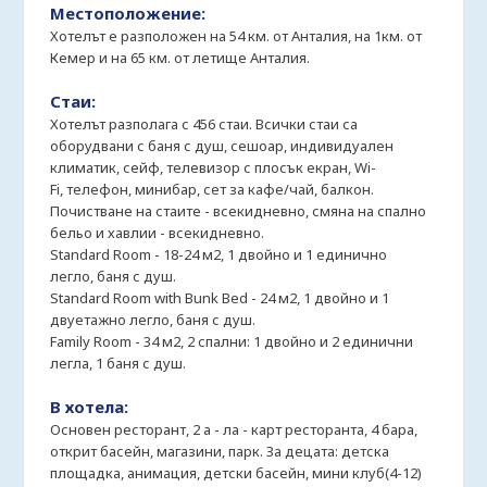
Местоположение:
Хотелът е разположен на 54 км. от Анталия, на 1км. от
Кемер и на 65 км. от летище Анталия.
Стаи:
Хотелът разполага с 456 стаи. Всички стаи са
оборудвани с баня с душ, сешоар, индивидуален
климатик, сейф, телевизор с плосък екран, Wi-
Fi, телефон, минибар, сет за кафе/чай, балкон.
Почистване на стаите - всекидневно, смяна на спално
бельо и хавлии - всекидневно.
Standard Room - 18-24 м2, 1 двойно и 1 единично
легло, баня с душ.
Standard Room with Bunk Bed - 24 м2, 1 двойно и 1
двуетажно легло, баня с душ.
Family Room - 34 м2, 2 спални: 1 двойно и 2 единични
легла, 1 баня с душ.
В хотела:
Основен ресторант, 2 а - ла - карт ресторанта, 4 бара,
открит басейн, магазини, парк. За децата: детска
площадка, анимация, детски басейн, мини клуб(4-12)