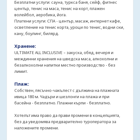
Безплатни услуги: сауна, туркса баня, сейф, фитнес
център, тенис на маса, тенис на корт, плажен
волейбол, аеробика, йога.
Платени услуги: СПА - център, масаж, интернет кафе,
осветление на тенис корта, уроци по тенис, водни ски,
кану, боулинг, билярд.
Хранене:
ULTIMATE ALL INCLUSIVE – закуска, обяд, вечеря и
междинни хранения на шведска маса, алкохолни и
безалкохолни напитки местно производство - без
лимит.
Плаж:
Собствен, пясъчно-чакълест с дължина на плажната
ивица 180 м. Чадъри и шезлонги на плажа и при
басейна - безплатно. Плажни кърпи - безплатно.
Хотелът има право да прави промени в концепцията,
без да уведомява предварително туроператора за
наложените промени.